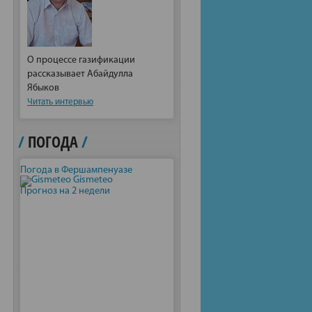
О процессе газификации
рассказывает Абайдулла
Ябыков
Читать интервью
/
ПОГОДА
/
Погода в Фершампенуазе
Gismeteo
Прогноз на 2 недели