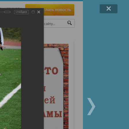
ои материалы
слайдер
ТЫ