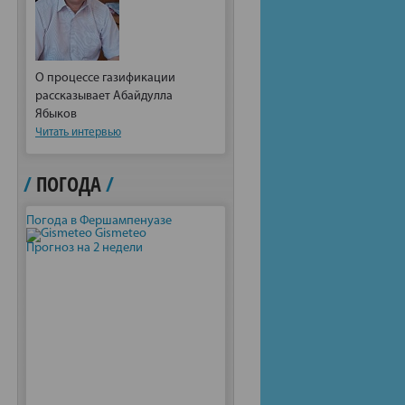
О процессе газификации
рассказывает Абайдулла
Ябыков
Читать интервью
/
ПОГОДА
/
Погода в Фершампенуазе
Gismeteo
Прогноз на 2 недели