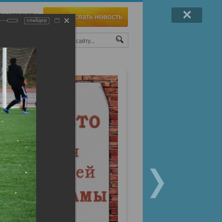
ои материалы
слайдер
ТЫ