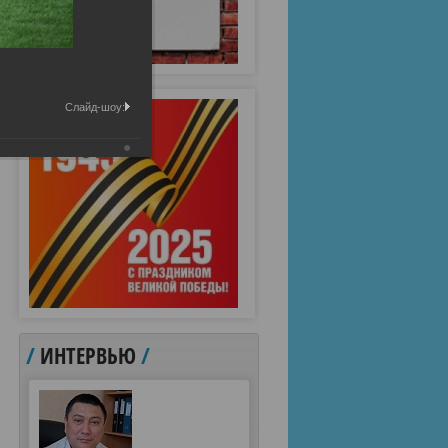
Слайд-шоу:
/
ИНТЕРВЬЮ
/