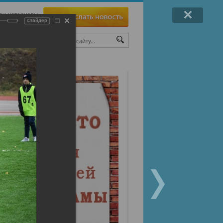
ои материалы
слайдер
ТЫ