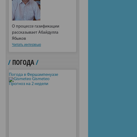
О процессе газификации
рассказывает Абайдулла
Ябыков
Читать интервью
/
ПОГОДА
/
Погода в Фершампенуазе
Gismeteo
Прогноз на 2 недели