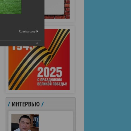
Слайд-шоу:
/
ИНТЕРВЬЮ
/