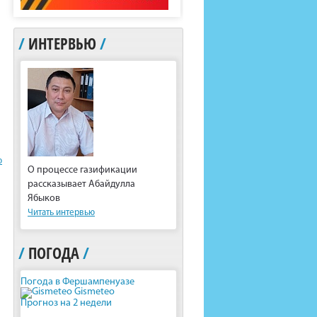
/
ИНТЕРВЬЮ
/
ю
О процессе газификации
рассказывает Абайдулла
Ябыков
Читать интервью
/
ПОГОДА
/
Погода в Фершампенуазе
Gismeteo
Прогноз на 2 недели