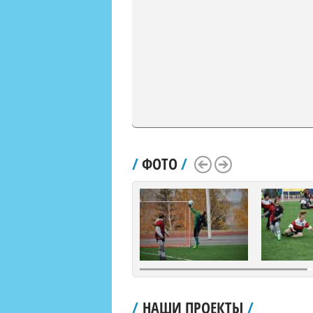
/
ФОТО
/
Scroll Left
Scroll Right
/
НАШИ ПРОЕКТЫ
/