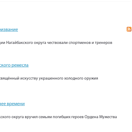
призвание
ии Нагайбакского округа чествовали спортменов и тренеров
ского ремесла
свящённый искусству украшенного холодного оружия
нее времени
кского округа вручил семьям погибших героев Ордена Мужества