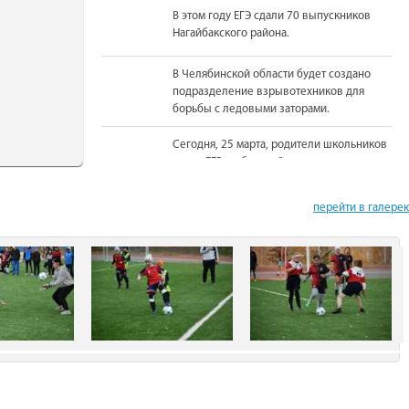
В этом году ЕГЭ сдали 70 выпускников
Нагайбакского района.
В Челябинской области будет создано
подразделение взрывотехников для
борьбы с ледовыми заторами.
Сегодня, 25 марта, родители школьников
сдали ЕГЭ по базовой математике.
На должность Уполномоченного по
перейти в галере
правам человека в Челябинской области
вновь назначена Юлия Сударенко
Юные читатели приняли участие в
чемпионате по чтению вслух.
В Нагайбакском районе установлен
памятник участникам боевых действий.
С 1 августа единовременная выплата
бойцам-добровольцам из Челябинской