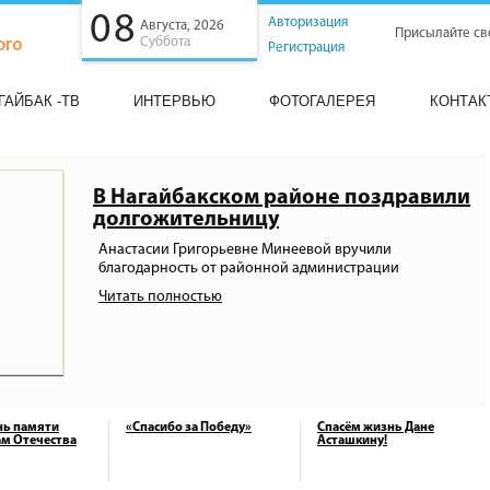
08
Авторизация
Августа, 2026
Присылайте св
Суббота
Регистрация
ГАЙБАК -ТВ
ИНТЕРВЬЮ
ФОТОГАЛЕРЕЯ
КОНТАК
В Нагайбакском районе поздравили
долгожительницу
Анастасии Григорьевне Минеевой вручили
благодарность от районной администрации
Читать полностью
нь памяти
«Спасибо за Победу»
Спасём жизнь Дане
м Отечества
Асташкину!