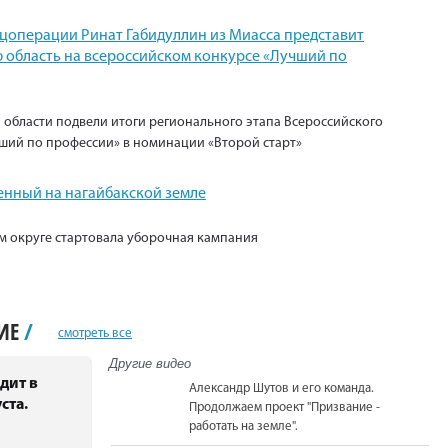
ецоперации Ринат Габидуллин из Миасса представит
 область на всероссийском конкурсе «Лучший по
 области подвели итоги регионального этапа Всероссийского
ший по профессии» в номинации «Второй старт»
енный на нагайбакской земле
м округе стартовала уборочная кампания
НИЕ
/
смотреть все
Другие видео
дит в
Александр Шутов и его команда.
ста.
Продолжаем проект "Призвание -
работать на земле".