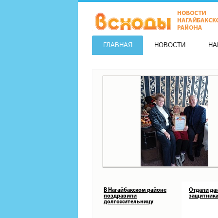
ГЛАВНАЯ
НОВОСТИ
НА
В Нагайбакском районе
Отдали да
поздравили
защитника
долгожительницу