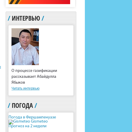
/
ИНТЕРВЬЮ
/
ю
О процессе газификации
рассказывает Абайдулла
Ябыков
Читать интервью
/
ПОГОДА
/
Погода в Фершампенуазе
Gismeteo
Прогноз на 2 недели