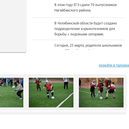
В этом году ЕГЭ сдали 70 выпускников
Нагайбакского района.
В Челябинской области будет создано
подразделение взрывотехников для
борьбы с ледовыми заторами.
Сегодня, 25 марта, родители школьников
сдали ЕГЭ по базовой математике.
На должность Уполномоченного по
перейти в галере
правам человека в Челябинской области
вновь назначена Юлия Сударенко
Юные читатели приняли участие в
чемпионате по чтению вслух.
В Нагайбакском районе установлен
памятник участникам боевых действий.
С 1 августа единовременная выплата
бойцам-добровольцам из Челябинской