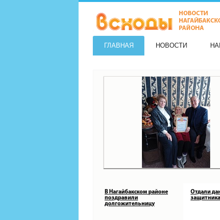
ГЛАВНАЯ
НОВОСТИ
НА
В Нагайбакском районе
Отдали да
поздравили
защитника
долгожительницу