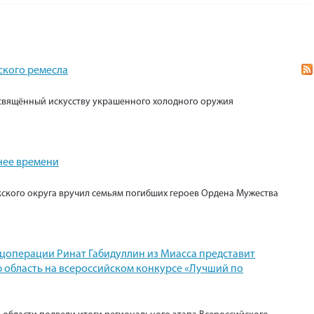
ского ремесла
свящённый искусству украшенного холодного оружия
нее времени
кского округа вручил семьям погибших героев Ордена Мужества
ецоперации Ринат Габидуллин из Миасса представит
 область на всероссийском конкурсе «Лучший по