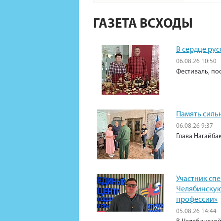
ГАЗЕТА ВСХОДЫ
В сердце рус
06.08.26 10:50
Фестиваль, по
Память силь
06.08.26 9:37
Глава Нагайба
Участник сп
Челябинскую
профессии»
05.08.26 14:44