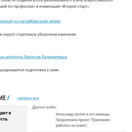
 области подвели итоги регионального этапа Всероссийского
ший по профессии» в номинации «Второй старт»
енный на нагайбакской земле
м округе стартовала уборочная кампания
е хлопоты братьев Кадыкеевых
продолжается подготовка к зиме
НИЕ
/
смотреть все
Другие видео
дит в
Александр Шутов и его команда.
ста.
Продолжаем проект "Призвание -
работать на земле".