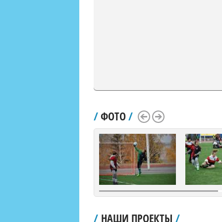
/
ФОТО
/
Scroll Left
Scroll Right
/
НАШИ ПРОЕКТЫ
/