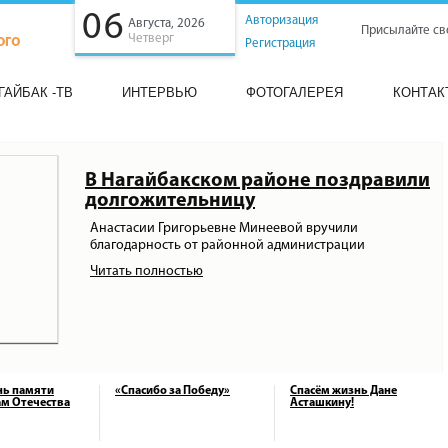
06
Авторизация
Августа, 2026
Присылайте св
Четверг
Регистрация
ГАЙБАК -ТВ
ИНТЕРВЬЮ
ФОТОГАЛЕРЕЯ
КОНТАК
В Нагайбакском районе поздравили
долгожительницу
Анастасии Григорьевне Минеевой вручили
благодарность от районной администрации
Читать полностью
нь памяти
«Спасибо за Победу»
Спасём жизнь Дане
м Отечества
Асташкину!