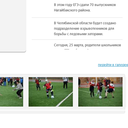
В этом году ЕГЭ сдали 70 выпускников
Нагайбакского района.
В Челябинской области будет создано
подразделение взрывотехников для
борьбы с ледовыми заторами.
Сегодня, 25 марта, родители школьников
сдали ЕГЭ по базовой математике.
На должность Уполномоченного по
перейти в галере
правам человека в Челябинской области
вновь назначена Юлия Сударенко
Юные читатели приняли участие в
чемпионате по чтению вслух.
В Нагайбакском районе установлен
памятник участникам боевых действий.
С 1 августа единовременная выплата
бойцам-добровольцам из Челябинской