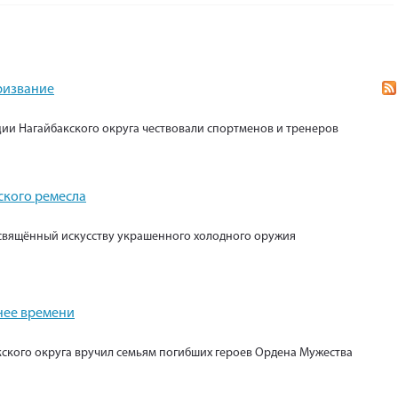
призвание
ии Нагайбакского округа чествовали спортменов и тренеров
ского ремесла
свящённый искусству украшенного холодного оружия
нее времени
кского округа вручил семьям погибших героев Ордена Мужества