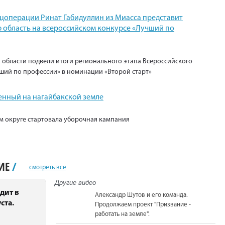
ецоперации Ринат Габидуллин из Миасса представит
 область на всероссийском конкурсе «Лучший по
 области подвели итоги регионального этапа Всероссийского
ший по профессии» в номинации «Второй старт»
енный на нагайбакской земле
м округе стартовала уборочная кампания
НИЕ
/
смотреть все
Другие видео
дит в
Александр Шутов и его команда.
ста.
Продолжаем проект "Призвание -
работать на земле".