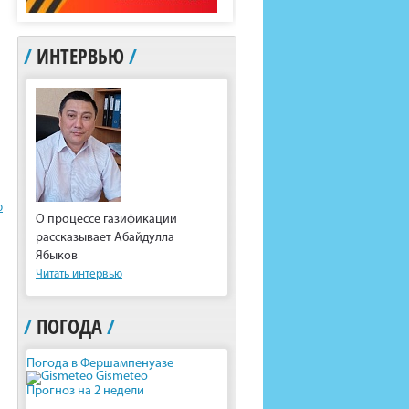
/
ИНТЕРВЬЮ
/
ю
О процессе газификации
рассказывает Абайдулла
Ябыков
Читать интервью
/
ПОГОДА
/
Погода в Фершампенуазе
Gismeteo
Прогноз на 2 недели