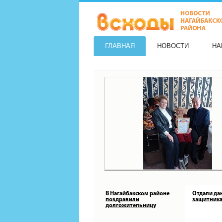
ГЛАВНАЯ
НОВОСТИ
НА
В Нагайбакском районе
Отдали да
поздравили
защитника
долгожительницу