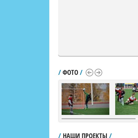
/
ФОТО
/
Scroll Left
Scroll Right
/
НАШИ ПРОЕКТЫ
/