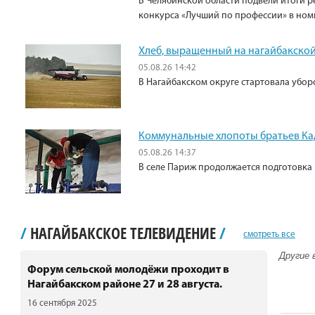
В Челябинской области подвели итоги р
конкурса «Лучший по профессии» в ном
Хлеб, выращенный на нагайбакской
05.08.26 14:42
В Нагайбакском округе стартовала убо
Коммунальные хлопоты братьев К
05.08.26 14:37
В селе Париж продолжается подготовка 
/
НАГАЙБАКСКОЕ ТЕЛЕВИДЕНИЕ
/
смотреть все
Другие 
Форум сельской молодёжи проходит в
Нагайбакском районе 27 и 28 августа.
16 сентября 2025