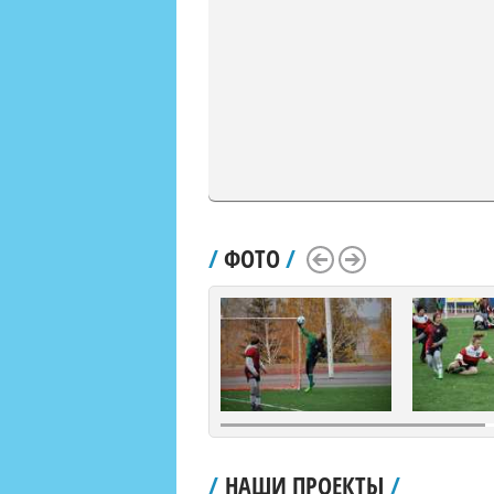
/
ФОТО
/
Scroll Left
Scroll Right
/
НАШИ ПРОЕКТЫ
/