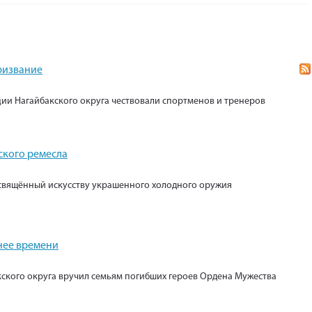
призвание
ии Нагайбакского округа чествовали спортменов и тренеров
ского ремесла
свящённый искусству украшенного холодного оружия
нее времени
кского округа вручил семьям погибших героев Ордена Мужества