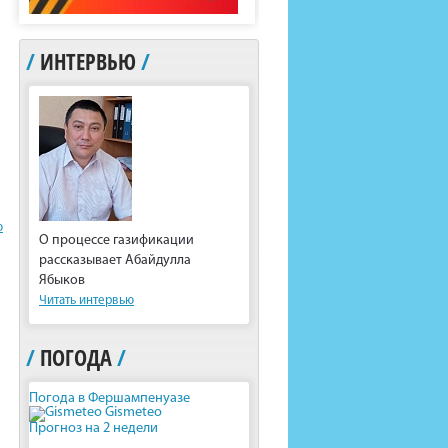
/
ИНТЕРВЬЮ
/
ю
О процессе газификации
рассказывает Абайдулла
Ябыков
Читать интервью
/
ПОГОДА
/
Погода в Фершампенуазе
Gismeteo
Прогноз на 2 недели