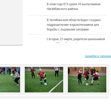
В этом году ЕГЭ сдали 70 выпускников
Нагайбакского района.
В Челябинской области будет создано
подразделение взрывотехников для
борьбы с ледовыми заторами.
Сегодня, 25 марта, родители школьников
сдали ЕГЭ по базовой математике.
На должность Уполномоченного по
перейти в галере
правам человека в Челябинской области
вновь назначена Юлия Сударенко
Юные читатели приняли участие в
чемпионате по чтению вслух.
В Нагайбакском районе установлен
памятник участникам боевых действий.
С 1 августа единовременная выплата
бойцам-добровольцам из Челябинской