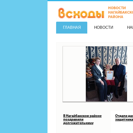
ГЛАВНАЯ
НОВОСТИ
НА
В Нагайбакском районе
Отдали да
поздравили
защитника
долгожительницу