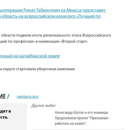
ецоперации Ринат Габидуллин из Миасса представит
 область на всероссийском конкурсе «Лучший по
 области подвели итоги регионального этапа Всероссийского
ший по профессии» в номинации «Второй старт»
енный на нагайбакской земле
м округе стартовала уборочная кампания
НИЕ
/
смотреть все
Другие видео
дит в
Александр Шутов и его команда.
ста.
Продолжаем проект "Призвание -
работать на земле".