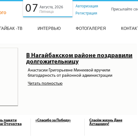
07
Авторизация
Августа, 2026
Присылайте св
Пятница
Регистрация
ГАЙБАК -ТВ
ИНТЕРВЬЮ
ФОТОГАЛЕРЕЯ
КОНТАК
В Нагайбакском районе поздравили
долгожительницу
Анастасии Григорьевне Минеевой вручили
благодарность от районной администрации
Читать полностью
нь памяти
«Спасибо за Победу»
Спасём жизнь Дане
м Отечества
Асташкину!