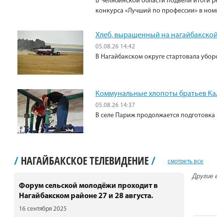
В Челябинской области подвели итоги р
конкурса «Лучший по профессии» в ном
Хлеб, выращенный на нагайбакской
05.08.26 14:42
В Нагайбакском округе стартовала убо
Коммунальные хлопоты братьев К
05.08.26 14:37
В селе Париж продолжается подготовка 
/
НАГАЙБАКСКОЕ ТЕЛЕВИДЕНИЕ
/
смотреть все
Другие 
Форум сельской молодёжи проходит в
Нагайбакском районе 27 и 28 августа.
16 сентября 2025