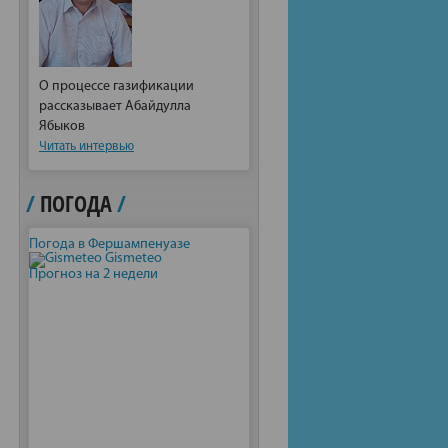
О процессе газификации
рассказывает Абайдулла
Ябыков
Читать интервью
/
ПОГОДА
/
Погода в Фершампенуазе
Gismeteo
Прогноз на 2 недели