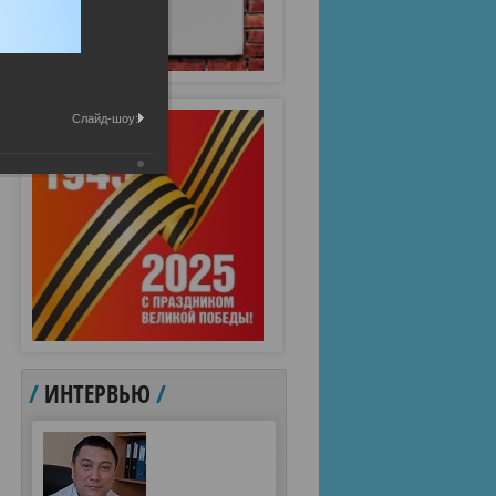
Слайд-шоу:
/
ИНТЕРВЬЮ
/