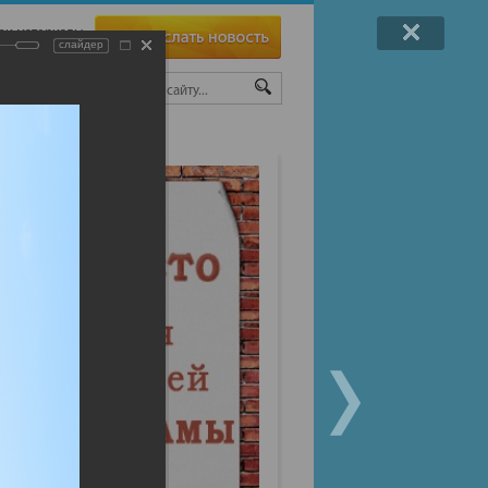
ои материалы
слайдер
ТЫ