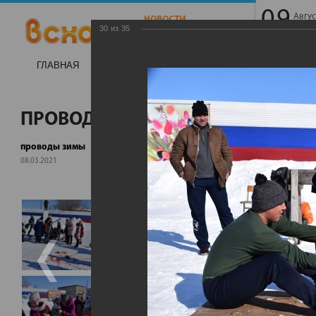
09
Авгус
Воск
30
из
35
ГЛАВНАЯ
НОВОСТИ
НАГАЙБАК -ТВ
ИНТЕ
ПРОВОДЫ ЗИМЫ
проводы зимы
08.03.2021