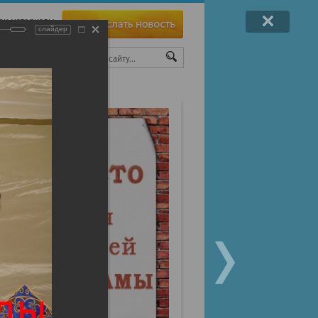
ои материалы
слайдер
ТЫ