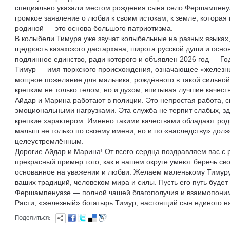
специально указали местом рождения сына село Фершампенуаз
громкое заявление о любви к своим истокам, к земле, которая
родиной — это основа большого патриотизма.
В колыбели Тимура уже звучат колыбельные на разных языках
щедрость казахского дастархана, широта русской души и основ
подлинное единство, ради которого и объявлен 2026 год — Го
Тимур — имя тюркского происхождения, означающее «железный
мощное пожелание для мальчика, рождённого в такой сильной 
крепким не только телом, но и духом, впитывая лучшие качеств
Айдар и Марина работают в полиции. Это непростая работа, 
эмоциональными нагрузками. Эта служба не терпит слабых, зд
крепкие характером. Именно такими качествами обладают род
малыш не только по своему имени, но и по «наследству» долж
целеустремлённым.
Дорогие Айдар и Марина! От всего сердца поздравляем вас с
прекрасный пример того, как в нашем округе умеют беречь св
основанное на уважении и любви. Желаем маленькому Тимур
ваших традиций, человеком мира и силы. Пусть его путь будет
Фершампенуазе — полной чашей благополучия и взаимопони
Расти, «железный» богатырь Тимур, настоящий сын единого на
Поделиться: