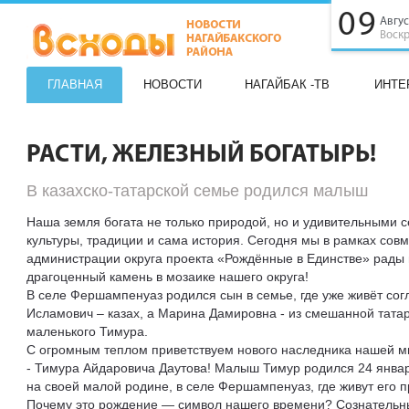
09
Авгус
Воск
ГЛАВНАЯ
НОВОСТИ
НАГАЙБАК -ТВ
ИНТЕ
РАСТИ, ЖЕЛЕЗНЫЙ БОГАТЫРЬ!
В казахско-татарской семье родился малыш
Наша земля богата не только природой, но и удивительными 
культуры, традиции и сама история. Сегодня мы в рамках сов
администрации округа проекта «Рождённые в Единстве» рады
драгоценный камень в мозаике нашего округа!
В селе Фершампенуаз родился сын в семье, где уже живёт сог
Исламович – казах, а Марина Дамировна - из смешанной тата
маленького Тимура.
С огромным теплом приветствуем нового наследника нашей м
- Тимура Айдаровича Даутова! Малыш Тимур родился 24 январ
на своей малой родине, в селе Фершампенуаз, где живут его п
Почему это рождение — символ нашего времени? Сознательн