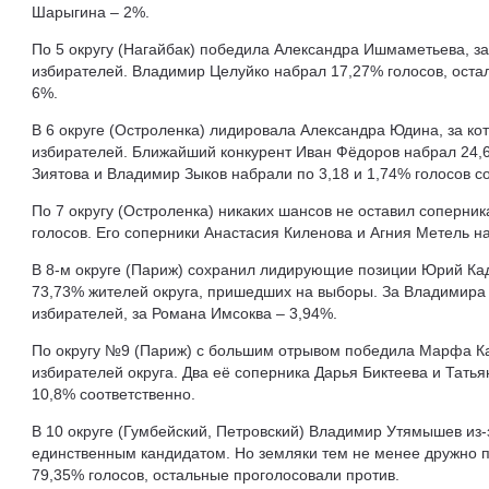
Шарыгина – 2%.
По 5 округу (Нагайбак) победила Александра Ишмаметьева, з
избирателей. Владимир Целуйко набрал 17,27% голосов, остал
6%.
В 6 округе (Остроленка) лидировала Александра Юдина, за к
избирателей. Ближайший конкурент Иван Фёдоров набрал 24,
Зиятова и Владимир Зыков набрали по 3,18 и 1,74% голосов с
По 7 округу (Остроленка) никаких шансов не оставил соперни
голосов. Его соперники Анастасия Киленова и Агния Метель на
В 8-м округе (Париж) сохранил лидирующие позиции Юрий Кад
73,73% жителей округа, пришедших на выборы. За Владимира
избирателей, за Романа Имсоква – 3,94%.
По округу №9 (Париж) с большим отрывом победила Марфа Ка
избирателей округа. Два её соперника Дарья Биктеева и Татья
10,8% соответственно.
В 10 округе (Гумбейский, Петровский) Владимир Утямышев из
единственным кандидатом. Но земляки тем не менее дружно 
79,35% голосов, остальные проголосовали против.