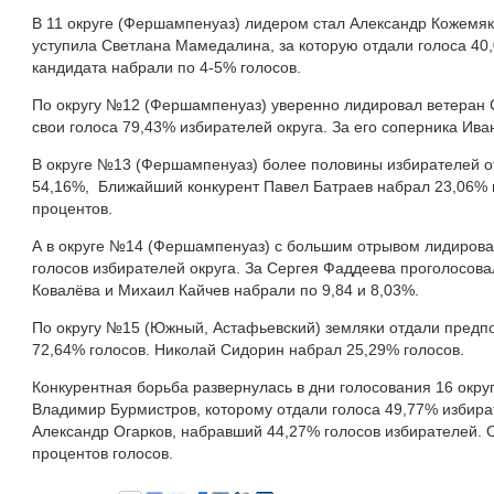
В 11 округе (Фершампенуаз) лидером стал Александр Кожемяк
уступила Светлана Мамедалина, за которую отдали голоса 40
кандидата набрали по 4-5% голосов.
По округу №12 (Фершампенуаз) уверенно лидировал ветеран С
свои голоса 79,43% избирателей округа. За его соперника Ива
В округе №13 (Фершампенуаз) более половины избирателей о
54,16%, Ближайший конкурент Павел Батраев набрал 23,06% г
процентов.
А в округе №14 (Фершампенуаз) с большим отрывом лидирова
голосов избирателей округа. За Сергея Фаддеева проголосов
Ковалёва и Михаил Кайчев набрали по 9,84 и 8,03%.
По округу №15 (Южный, Астафьевский) земляки отдали предп
72,64% голосов. Николай Сидорин набрал 25,29% голосов.
Конкурентная борьба развернулась в дни голосования 16 окру
Владимир Бурмистров, которому отдали голоса 49,77% избират
Александр Огарков, набравший 44,27% голосов избирателей.
процентов голосов.