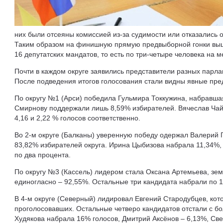
них были отсеяны комиссией из-за судимости или отказались о
Таким образом на финишную прямую предвыборной гонки выш
16 депутатских мандатов, то есть по три-четыре человека на м
Почти в каждом округе заявились представители разных парл
После подведения итогов голосования стали видны явные пре
По округу №1 (Арси) победила Гульмира Токкужина, набравша
Смирнову поддержали лишь 8,59% избирателей. Вячеслав Ча
4,16 и 2,22 % голосов соответственно.
Во 2-м округе (Балканы) уверенную победу одержал Валерий Г
83,82% избирателей округа. Ирина Цыбизова набрала 11,34%,
по два процента.
По округу №3 (Кассель) лидером стала Оксана Артемьева, зе
единогласно – 92,55%. Остальные три кандидата набрали по 1
В 4-м округе (Северный) лидировал Евгений Стародубцев, ко
проголосовавших. Остальные четверо кандидатов отстали с б
Худякова набрала 16% голосов, Дмитрий Аксёнов – 6,13%, Све