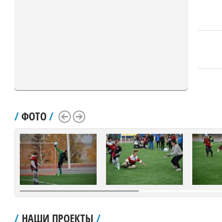
/
ФОТО
/
Scroll Left
Scroll Right
/
НАШИ ПРОЕКТЫ
/