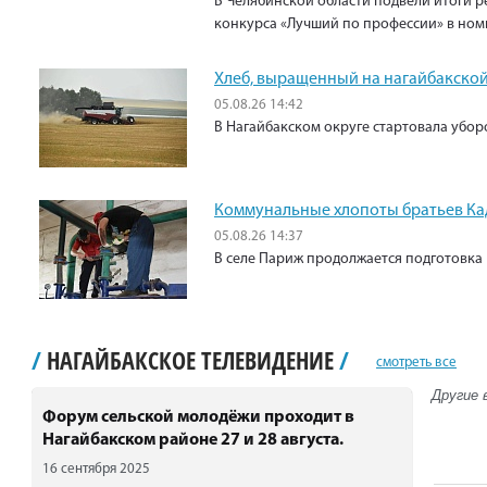
В Челябинской области подвели итоги р
конкурса «Лучший по профессии» в ном
Хлеб, выращенный на нагайбакской
05.08.26 14:42
В Нагайбакском округе стартовала убо
Коммунальные хлопоты братьев К
05.08.26 14:37
В селе Париж продолжается подготовка 
/
НАГАЙБАКСКОЕ ТЕЛЕВИДЕНИЕ
/
смотреть все
Другие 
Форум сельской молодёжи проходит в
Нагайбакском районе 27 и 28 августа.
16 сентября 2025