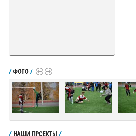
/
ФОТО
/
Scroll Left
Scroll Right
/
НАШИ ПРОЕКТЫ
/