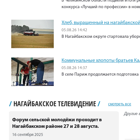
В Челябинской области подвели итоги р
конкурса «Лучший по профессии» в ном
Хлеб, выращенный на нагайбакской
05.08.26 14:42
В Нагайбакском округе стартовала убо
Коммунальные хлопоты братьев К
05.08.26 14:37
В селе Париж продолжается подготовка 
/
НАГАЙБАКСКОЕ ТЕЛЕВИДЕНИЕ
/
смотреть все
Другие 
Форум сельской молодёжи проходит в
Нагайбакском районе 27 и 28 августа.
16 сентября 2025