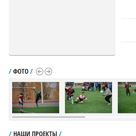
/
ФОТО
/
Scroll Left
Scroll Right
/
НАШИ ПРОЕКТЫ
/