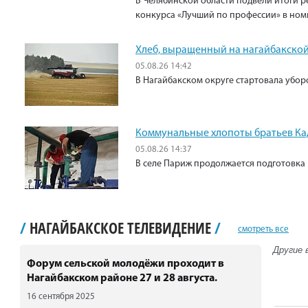
В Челябинской области подвели итоги р
конкурса «Лучший по профессии» в ном
Хлеб, выращенный на нагайбакской
05.08.26 14:42
В Нагайбакском округе стартовала убо
Коммунальные хлопоты братьев К
05.08.26 14:37
В селе Париж продолжается подготовка 
/
НАГАЙБАКСКОЕ ТЕЛЕВИДЕНИЕ
/
смотреть все
Другие 
Форум сельской молодёжи проходит в
Нагайбакском районе 27 и 28 августа.
16 сентября 2025