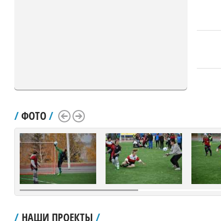
/
ФОТО
/
Scroll Left
Scroll Right
/
НАШИ ПРОЕКТЫ
/