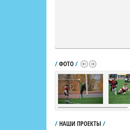
/
ФОТО
/
Scroll Left
Scroll Right
/
НАШИ ПРОЕКТЫ
/