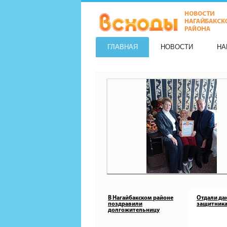
ГЛАВНАЯ
НОВОСТИ
НА
В Нагайбакском районе
Отдали да
поздравили
защитника
долгожительницу