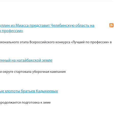
уллин из Миасса представит Челябинскую область на
о профессии»
гионального этапа Всероссийского конкурса «Лучший по профессии» в
енный на нагайбакской земле
м округе стартовала уборочная кампания
е хлопоты братьев Кадыкеевых
продолжается подготовка к зиме