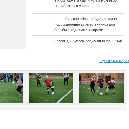
В этом году ЕГЭ сдали 70 выпускников
Нагайбакского района.
В Челябинской области будет создано
подразделение взрывотехников для
борьбы с ледовыми заторами.
Сегодня, 25 марта, родители школьников
сдали ЕГЭ по базовой математике.
На должность Уполномоченного по
перейти в галере
правам человека в Челябинской области
вновь назначена Юлия Сударенко
Юные читатели приняли участие в
чемпионате по чтению вслух.
В Нагайбакском районе установлен
памятник участникам боевых действий.
С 1 августа единовременная выплата
бойцам-добровольцам из Челябинской