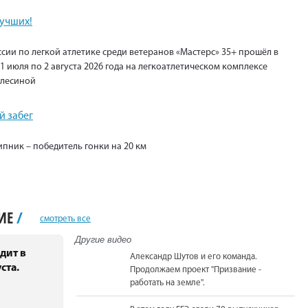
лучших!
сии по легкой атлетике среди ветеранов «Мастерс» 35+ прошёл в
1 июля по 2 августа 2026 года на легкоатлетическом комплексе
Елесиной
 забег
пник – победитель гонки на 20 км
НИЕ
/
смотреть все
Другие видео
дит в
Александр Шутов и его команда.
ста.
Продолжаем проект "Призвание -
работать на земле".