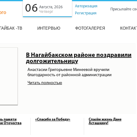
06
Авторизация
Августа, 2026
Присылайте св
Четверг
Регистрация
ГАЙБАК -ТВ
ИНТЕРВЬЮ
ФОТОГАЛЕРЕЯ
КОНТАК
В Нагайбакском районе поздравили
долгожительницу
Анастасии Григорьевне Минеевой вручили
благодарность от районной администрации
Читать полностью
нь памяти
«Спасибо за Победу»
Спасём жизнь Дане
м Отечества
Асташкину!