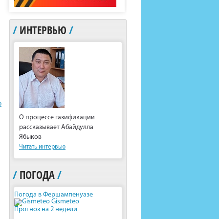
/
ИНТЕРВЬЮ
/
ю
О процессе газификации
рассказывает Абайдулла
Ябыков
Читать интервью
/
ПОГОДА
/
Погода в Фершампенуазе
Gismeteo
Прогноз на 2 недели