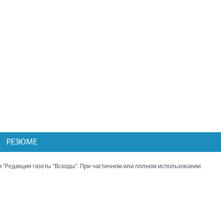
районе. Мероприятие посетил губернатор
области Алексей Текслер.
Балканцы ведут работу по
восстановлению памятника павшим
воинам и благоустройству парка.
Дома жителей Северного начали
подключать к газу.
Выставка трофейной техники НАТО
работает в Челябинске. Она открылась
при поддержке Алексея Текслера.
Презентация книги священника Андрея
РЕЗЮМЕ
Гупало "Нагайбакская миссия в XIX -
начале XX вв."
 "Редакция газеты "Всходы". При частичном или полном использовании
Проект обустройства пешеходной
дорожки, идущей от Центра помощи
детям, в завершающей стадии.
"Дорожный рывок", инициативное