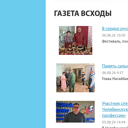
ГАЗЕТА ВСХОДЫ
В сердце рус
06.08.26 10:50
Фестиваль, по
Память силь
06.08.26 9:37
Глава Нагайба
Участник сп
Челябинскую
профессии»
05.08.26 14:44