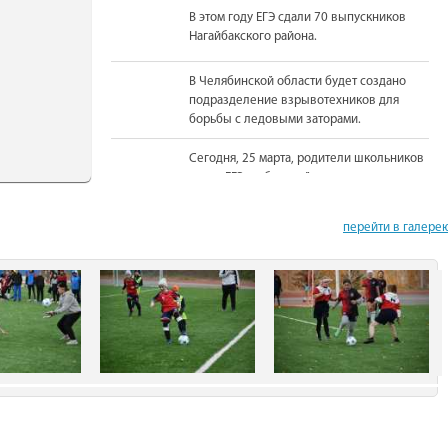
В этом году ЕГЭ сдали 70 выпускников
Нагайбакского района.
В Челябинской области будет создано
подразделение взрывотехников для
борьбы с ледовыми заторами.
Сегодня, 25 марта, родители школьников
сдали ЕГЭ по базовой математике.
На должность Уполномоченного по
перейти в галере
правам человека в Челябинской области
вновь назначена Юлия Сударенко
Юные читатели приняли участие в
чемпионате по чтению вслух.
В Нагайбакском районе установлен
памятник участникам боевых действий.
С 1 августа единовременная выплата
бойцам-добровольцам из Челябинской