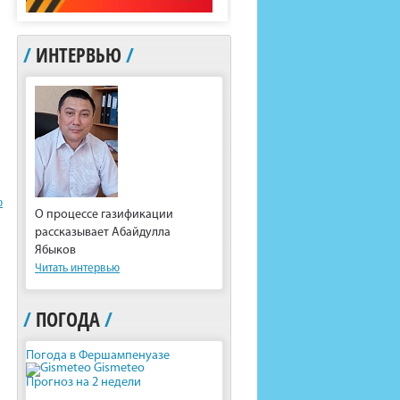
/
ИНТЕРВЬЮ
/
ю
О процессе газификации
рассказывает Абайдулла
Ябыков
Читать интервью
/
ПОГОДА
/
Погода в Фершампенуазе
Gismeteo
Прогноз на 2 недели