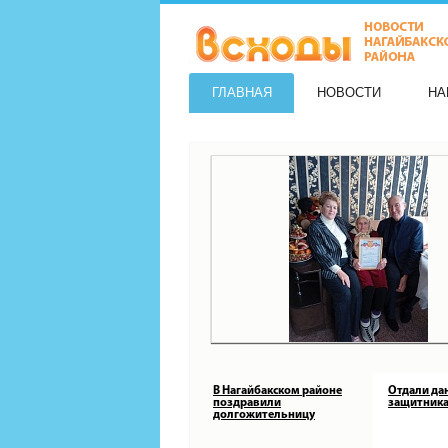
ГЛАВНАЯ
НОВОСТИ
НА
В Нагайбакском районе
Отдали да
поздравили
защитника
долгожительницу