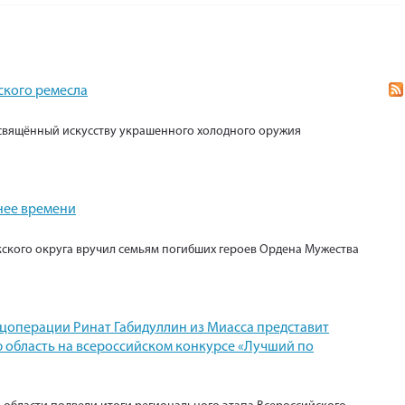
ского ремесла
свящённый искусству украшенного холодного оружия
нее времени
кского округа вручил семьям погибших героев Ордена Мужества
ецоперации Ринат Габидуллин из Миасса представит
 область на всероссийском конкурсе «Лучший по