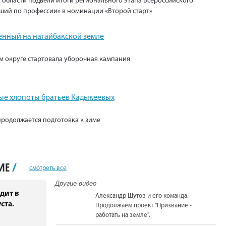
 области подвели итоги регионального этапа Всероссийского
ший по профессии» в номинации «Второй старт»
енный на нагайбакской земле
м округе стартовала уборочная кампания
е хлопоты братьев Кадыкеевых
продолжается подготовка к зиме
НИЕ
/
смотреть все
Другие видео
дит в
Александр Шутов и его команда.
ста.
Продолжаем проект "Призвание -
работать на земле".