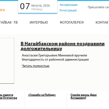
07
Авторизация
Августа, 2026
Присылайте св
Пятница
Регистрация
ГАЙБАК -ТВ
ИНТЕРВЬЮ
ФОТОГАЛЕРЕЯ
КОНТАК
В Нагайбакском районе поздравили
долгожительницу
Анастасии Григорьевне Минеевой вручили
благодарность от районной администрации
Читать полностью
нь памяти
«Спасибо за Победу»
Спасём жизнь Дане
м Отечества
Асташкину!