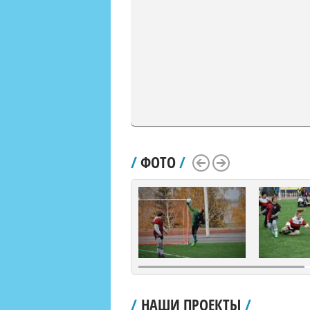
/
ФОТО
/
Scroll Left
Scroll Right
/
НАШИ ПРОЕКТЫ
/