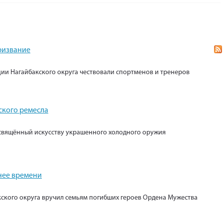
призвание
ии Нагайбакского округа чествовали спортменов и тренеров
ского ремесла
свящённый искусству украшенного холодного оружия
нее времени
кского округа вручил семьям погибших героев Ордена Мужества