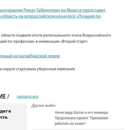
ецоперации Ринат Габидуллин из Миасса представит
 область на всероссийском конкурсе «Лучший по
 области подвели итоги регионального этапа Всероссийского
ший по профессии» в номинации «Второй старт»
енный на нагайбакской земле
м округе стартовала уборочная кампания
НИЕ
/
смотреть все
Другие видео
дит в
Александр Шутов и его команда.
ста.
Продолжаем проект "Призвание -
работать на земле".