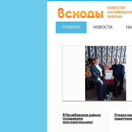
ГЛАВНАЯ
НОВОСТИ
НА
В Нагайбакском районе
Отдали да
поздравили
защитника
долгожительницу