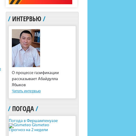
/
ИНТЕРВЬЮ
/
ю
О процессе газификации
рассказывает Абайдулла
Ябыков
Читать интервью
/
ПОГОДА
/
Погода в Фершампенуазе
Gismeteo
Прогноз на 2 недели