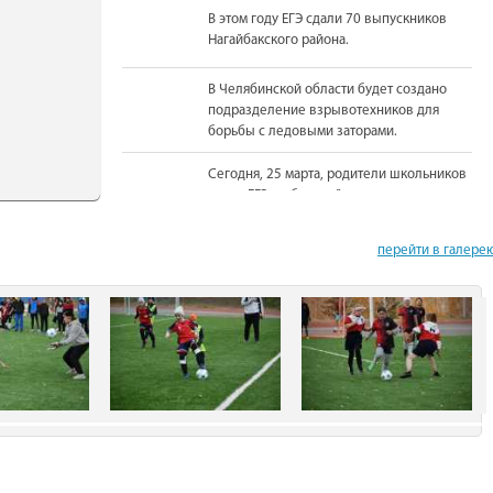
В этом году ЕГЭ сдали 70 выпускников
Нагайбакского района.
В Челябинской области будет создано
подразделение взрывотехников для
борьбы с ледовыми заторами.
Сегодня, 25 марта, родители школьников
сдали ЕГЭ по базовой математике.
На должность Уполномоченного по
перейти в галере
правам человека в Челябинской области
вновь назначена Юлия Сударенко
Юные читатели приняли участие в
чемпионате по чтению вслух.
В Нагайбакском районе установлен
памятник участникам боевых действий.
С 1 августа единовременная выплата
бойцам-добровольцам из Челябинской