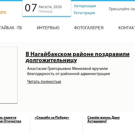
07
Авторизация
Августа, 2026
Присылайте св
Пятница
Регистрация
ГАЙБАК -ТВ
ИНТЕРВЬЮ
ФОТОГАЛЕРЕЯ
КОНТАК
В Нагайбакском районе поздравили
долгожительницу
Анастасии Григорьевне Минеевой вручили
благодарность от районной администрации
Читать полностью
нь памяти
«Спасибо за Победу»
Спасём жизнь Дане
м Отечества
Асташкину!