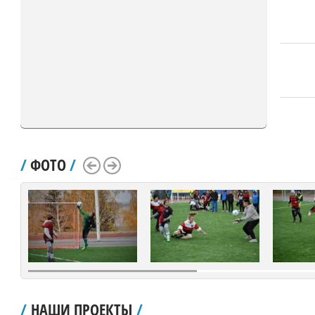
/
ФОТО
/
Scroll Left
Scroll Right
/
НАШИ ПРОЕКТЫ
/