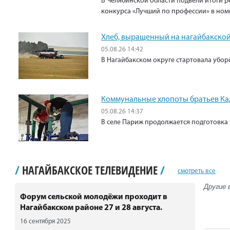
В Челябинской области подвели итоги р
конкурса «Лучший по профессии» в ном
Хлеб, выращенный на нагайбакской
05.08.26 14:42
В Нагайбакском округе стартовала убо
Коммунальные хлопоты братьев К
05.08.26 14:37
В селе Париж продолжается подготовка 
/
НАГАЙБАКСКОЕ ТЕЛЕВИДЕНИЕ
/
смотреть все
Другие 
Форум сельской молодёжи проходит в
Нагайбакском районе 27 и 28 августа.
16 сентября 2025