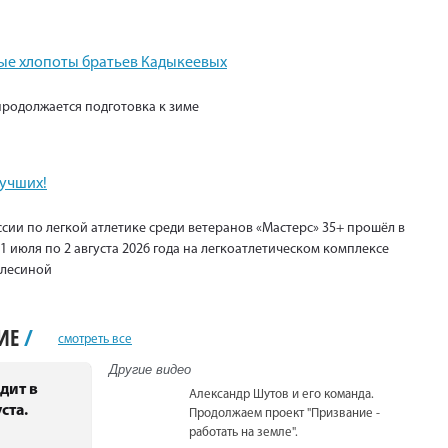
е хлопоты братьев Кадыкеевых
продолжается подготовка к зиме
лучших!
сии по легкой атлетике среди ветеранов «Мастерс» 35+ прошёл в
1 июля по 2 августа 2026 года на легкоатлетическом комплексе
Елесиной
НИЕ
/
смотреть все
Другие видео
дит в
Александр Шутов и его команда.
ста.
Продолжаем проект "Призвание -
работать на земле".