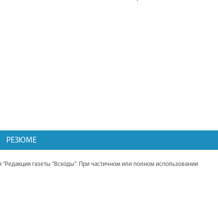
"День поля" прошёл в Нагайбакском
районе. Мероприятие посетил губернатор
области Алексей Текслер.
Балканцы ведут работу по
восстановлению памятника павшим
воинам и благоустройству парка.
Дома жителей Северного начали
подключать к газу.
Выставка трофейной техники НАТО
работает в Челябинске. Она открылась
при поддержке Алексея Текслера.
РЕЗЮМЕ
Презентация книги священника Андрея
Гупало "Нагайбакская миссия в XIX -
 "Редакция газеты "Всходы". При частичном или полном использовании
начале XX вв."
Проект обустройства пешеходной
дорожки, идущей от Центра помощи
детям, в завершающей стадии.