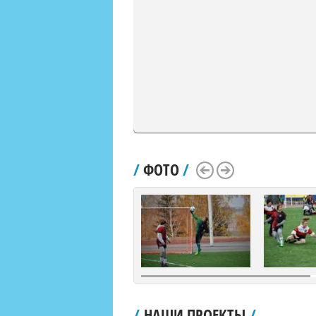
/
ФОТО
/
Scroll Left
Scroll Right
/
НАШИ ПРОЕКТЫ
/