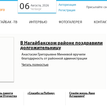
06
Авторизация
Августа, 2026
Присылайте св
Четверг
Регистрация
ГАЙБАК -ТВ
ИНТЕРВЬЮ
ФОТОГАЛЕРЕЯ
КОНТАК
В Нагайбакском районе поздравили
долгожительницу
Анастасии Григорьевне Минеевой вручили
благодарность от районной администрации
Читать полностью
нь памяти
«Спасибо за Победу»
Спасём жизнь Дане
м Отечества
Асташкину!