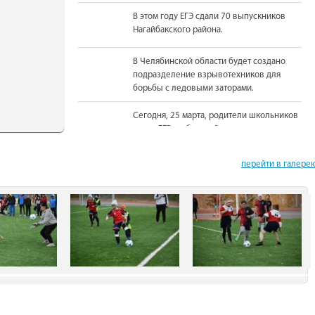
В этом году ЕГЭ сдали 70 выпускников
Нагайбакского района.
В Челябинской области будет создано
подразделение взрывотехников для
борьбы с ледовыми заторами.
Сегодня, 25 марта, родители школьников
сдали ЕГЭ по базовой математике.
На должность Уполномоченного по
перейти в галере
правам человека в Челябинской области
вновь назначена Юлия Сударенко
Юные читатели приняли участие в
чемпионате по чтению вслух.
В Нагайбакском районе установлен
памятник участникам боевых действий.
С 1 августа единовременная выплата