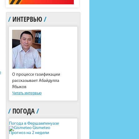
/
ИНТЕРВЬЮ
/
ю
О процессе газификации
рассказывает Абайдулла
Ябыков
Читать интервью
/
ПОГОДА
/
Погода в Фершампенуазе
Gismeteo
Прогноз на 2 недели