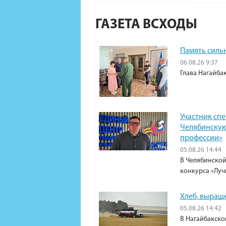
ГАЗЕТА ВСХОДЫ
Память силь
06.08.26 9:37
Глава Нагайба
Участник сп
Челябинскую
профессии»
05.08.26 14:44
В Челябинской
конкурса «Луч
Хлеб, выращ
05.08.26 14:42
В Нагайбакско