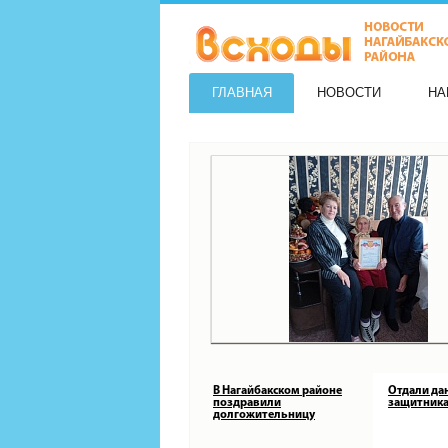
ГЛАВНАЯ
НОВОСТИ
НА
В Нагайбакском районе
Отдали да
поздравили
защитника
долгожительницу