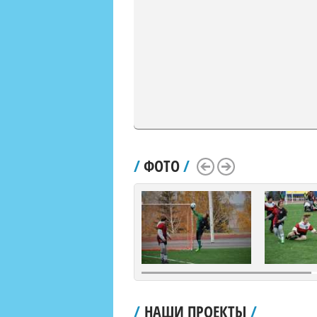
/
ФОТО
/
Scroll Left
Scroll Right
/
НАШИ ПРОЕКТЫ
/