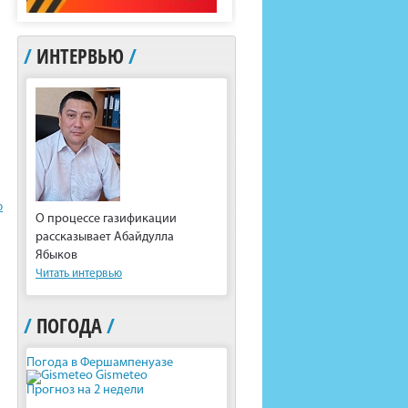
/
ИНТЕРВЬЮ
/
ю
О процессе газификации
рассказывает Абайдулла
Ябыков
Читать интервью
/
ПОГОДА
/
Погода в Фершампенуазе
Gismeteo
Прогноз на 2 недели