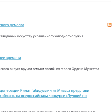
ского ремесла
свящённый искусству украшенного холодного оружия
нее времени
кского округа вручил семьям погибших героев Ордена Мужества
ецоперации Ринат Габидуллин из Миасса представит
 область на всероссийском конкурсе «Лучший по