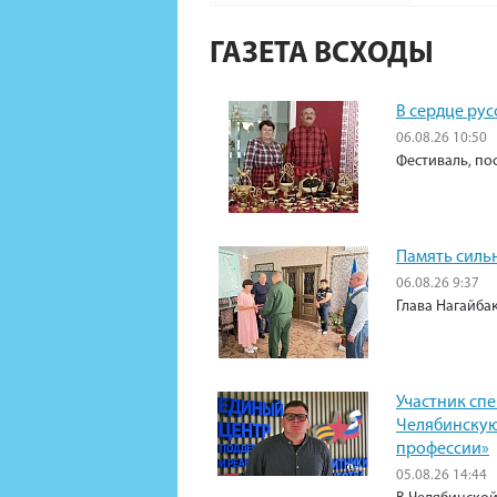
ГАЗЕТА ВСХОДЫ
В сердце рус
06.08.26 10:50
Фестиваль, по
Память силь
06.08.26 9:37
Глава Нагайба
Участник сп
Челябинскую
профессии»
05.08.26 14:44