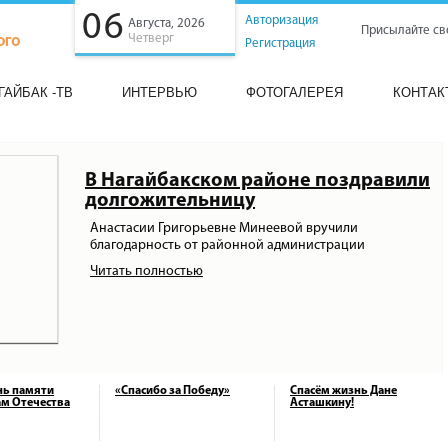
06
Авторизация
Августа, 2026
Присылайте св
Четверг
Регистрация
ГАЙБАК -ТВ
ИНТЕРВЬЮ
ФОТОГАЛЕРЕЯ
КОНТАК
В Нагайбакском районе поздравили
долгожительницу
Анастасии Григорьевне Минеевой вручили
благодарность от районной администрации
Читать полностью
нь памяти
«Спасибо за Победу»
Спасём жизнь Дане
м Отечества
Асташкину!