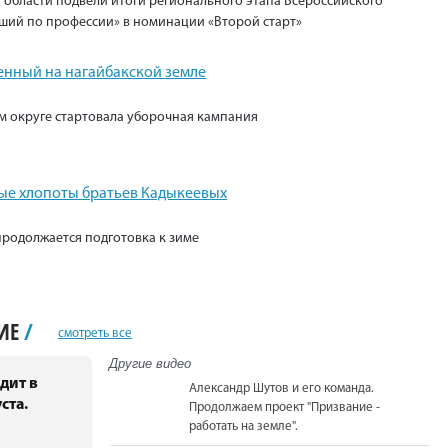
 области подвели итоги регионального этапа Всероссийского
ший по профессии» в номинации «Второй старт»
енный на нагайбакской земле
м округе стартовала уборочная кампания
е хлопоты братьев Кадыкеевых
продолжается подготовка к зиме
НИЕ
/
смотреть все
Другие видео
дит в
Александр Шутов и его команда.
ста.
Продолжаем проект "Призвание -
работать на земле".