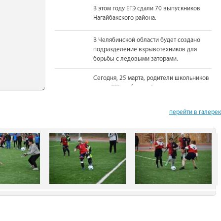
В этом году ЕГЭ сдали 70 выпускников
Нагайбакского района.
В Челябинской области будет создано
подразделение взрывотехников для
борьбы с ледовыми заторами.
Сегодня, 25 марта, родители школьников
сдали ЕГЭ по базовой математике.
На должность Уполномоченного по
перейти в галере
правам человека в Челябинской области
вновь назначена Юлия Сударенко
Юные читатели приняли участие в
чемпионате по чтению вслух.
В Нагайбакском районе установлен
памятник участникам боевых действий.
С 1 августа единовременная выплата
бойцам-добровольцам из Челябинской