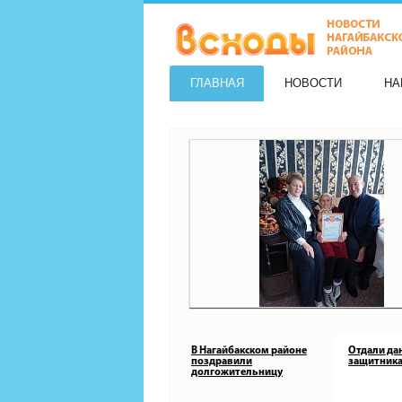
ГЛАВНАЯ
НОВОСТИ
НА
В Нагайбакском районе
Отдали да
поздравили
защитника
долгожительницу