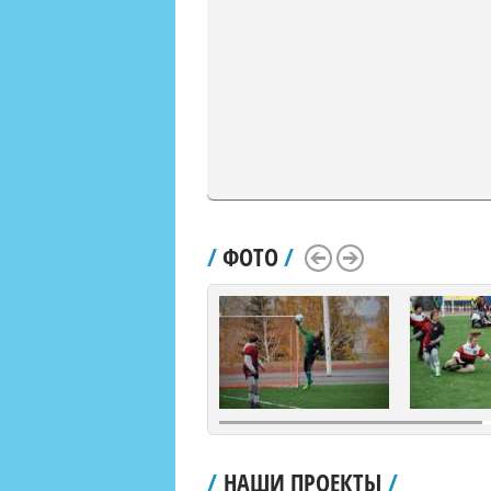
/
ФОТО
/
Scroll Left
Scroll Right
/
НАШИ ПРОЕКТЫ
/