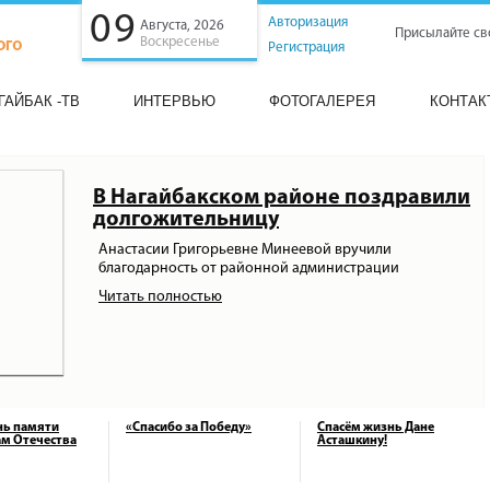
09
Авторизация
Августа, 2026
Присылайте св
Воскресенье
Регистрация
ГАЙБАК -ТВ
ИНТЕРВЬЮ
ФОТОГАЛЕРЕЯ
КОНТАК
В Нагайбакском районе поздравили
долгожительницу
Анастасии Григорьевне Минеевой вручили
благодарность от районной администрации
Читать полностью
нь памяти
«Спасибо за Победу»
Спасём жизнь Дане
м Отечества
Асташкину!