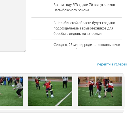
В этом году ЕГЭ сдали 70 выпускников
Нагайбакского района.
В Челябинской области будет создано
подразделение взрывотехников для
борьбы с ледовыми заторами.
Сегодня, 25 марта, родители школьников
сдали ЕГЭ по базовой математике.
На должность Уполномоченного по
перейти в галере
правам человека в Челябинской области
вновь назначена Юлия Сударенко
Юные читатели приняли участие в
чемпионате по чтению вслух.
В Нагайбакском районе установлен
памятник участникам боевых действий.
С 1 августа единовременная выплата
бойцам-добровольцам из Челябинской