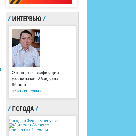
/
ИНТЕРВЬЮ
/
ю
О процессе газификации
рассказывает Абайдулла
Ябыков
Читать интервью
/
ПОГОДА
/
Погода в Фершампенуазе
Gismeteo
Прогноз на 2 недели