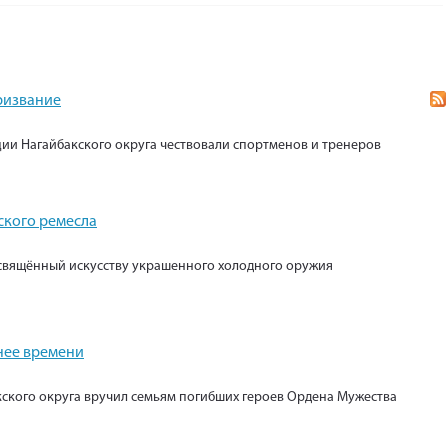
призвание
ии Нагайбакского округа чествовали спортменов и тренеров
ского ремесла
свящённый искусству украшенного холодного оружия
нее времени
кского округа вручил семьям погибших героев Ордена Мужества