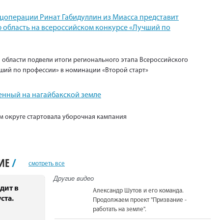
ецоперации Ринат Габидуллин из Миасса представит
 область на всероссийском конкурсе «Лучший по
 области подвели итоги регионального этапа Всероссийского
ший по профессии» в номинации «Второй старт»
енный на нагайбакской земле
м округе стартовала уборочная кампания
НИЕ
/
смотреть все
Другие видео
дит в
Александр Шутов и его команда.
ста.
Продолжаем проект "Призвание -
работать на земле".