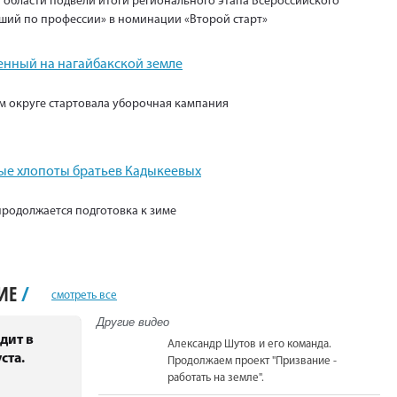
 области подвели итоги регионального этапа Всероссийского
ший по профессии» в номинации «Второй старт»
енный на нагайбакской земле
м округе стартовала уборочная кампания
е хлопоты братьев Кадыкеевых
продолжается подготовка к зиме
НИЕ
/
смотреть все
Другие видео
дит в
Александр Шутов и его команда.
ста.
Продолжаем проект "Призвание -
работать на земле".