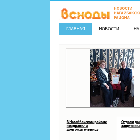
ГЛАВНАЯ
НОВОСТИ
НА
В Нагайбакском районе
Отдали да
поздравили
защитника
долгожительницу