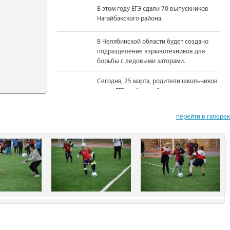
В этом году ЕГЭ сдали 70 выпускников
Нагайбакского района.
В Челябинской области будет создано
подразделение взрывотехников для
борьбы с ледовыми заторами.
Сегодня, 25 марта, родители школьников
сдали ЕГЭ по базовой математике.
На должность Уполномоченного по
перейти в галере
правам человека в Челябинской области
вновь назначена Юлия Сударенко
Юные читатели приняли участие в
чемпионате по чтению вслух.
В Нагайбакском районе установлен
памятник участникам боевых действий.
С 1 августа единовременная выплата
бойцам-добровольцам из Челябинской