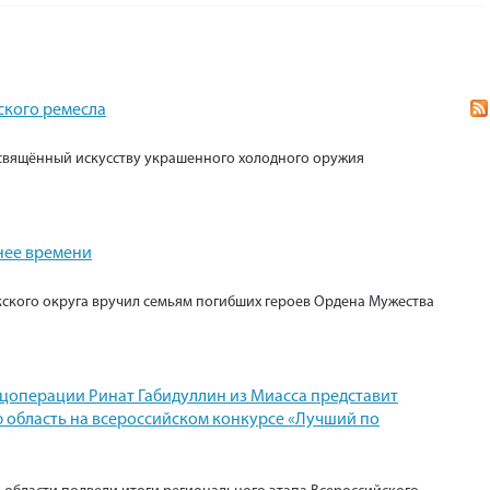
ского ремесла
свящённый искусству украшенного холодного оружия
нее времени
кского округа вручил семьям погибших героев Ордена Мужества
ецоперации Ринат Габидуллин из Миасса представит
 область на всероссийском конкурсе «Лучший по