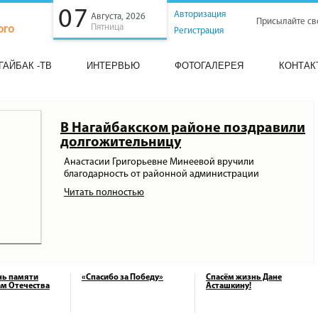
07
Авторизация
Августа, 2026
Присылайте св
Пятница
Регистрация
ГАЙБАК -ТВ
ИНТЕРВЬЮ
ФОТОГАЛЕРЕЯ
КОНТАК
В Нагайбакском районе поздравили
долгожительницу
Анастасии Григорьевне Минеевой вручили
благодарность от районной администрации
Читать полностью
нь памяти
«Спасибо за Победу»
Спасём жизнь Дане
м Отечества
Асташкину!