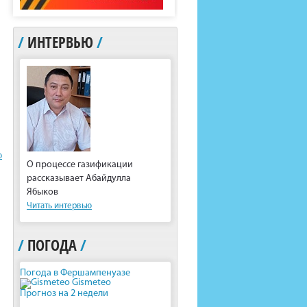
/
ИНТЕРВЬЮ
/
ю
О процессе газификации
рассказывает Абайдулла
Ябыков
Читать интервью
/
ПОГОДА
/
Погода в Фершампенуазе
Gismeteo
Прогноз на 2 недели