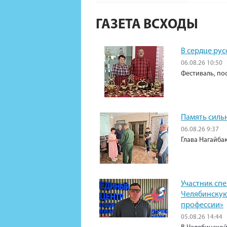
ГАЗЕТА ВСХОДЫ
В сердце рус
06.08.26 10:50
Фестиваль, по
Память силь
06.08.26 9:37
Глава Нагайба
Участник сп
Челябинскую
профессии»
05.08.26 14:44