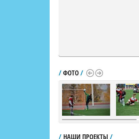
/
ФОТО
/
Scroll Left
Scroll Right
/
НАШИ ПРОЕКТЫ
/