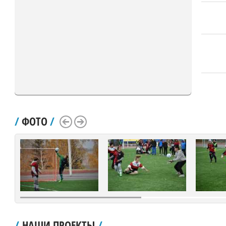
/
ФОТО
/
Scroll Left
Scroll Right
/
НАШИ ПРОЕКТЫ
/