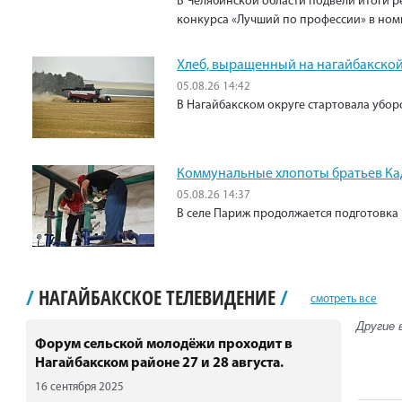
В Челябинской области подвели итоги р
конкурса «Лучший по профессии» в ном
Хлеб, выращенный на нагайбакской
05.08.26 14:42
В Нагайбакском округе стартовала убо
Коммунальные хлопоты братьев К
05.08.26 14:37
В селе Париж продолжается подготовка 
/
НАГАЙБАКСКОЕ ТЕЛЕВИДЕНИЕ
/
смотреть все
Другие 
Форум сельской молодёжи проходит в
Нагайбакском районе 27 и 28 августа.
16 сентября 2025