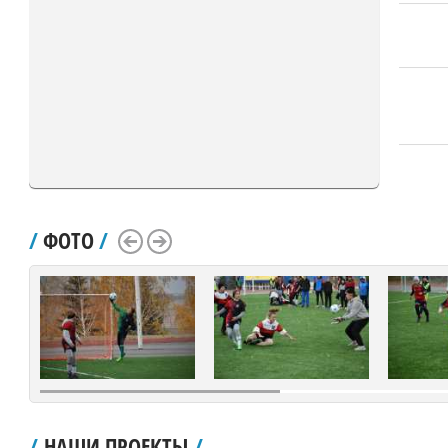
/
ФОТО
/
Scroll Left
Scroll Right
/
НАШИ ПРОЕКТЫ
/