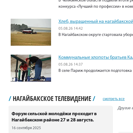
В Челябинской области подвели итоги р
конкурса «Лучший по профессии» в ном
Хлеб, выращенный на нагайбакской
05.08.26 14:42
В Нагайбакском округе стартовала убо
Коммунальные хлопоты братьев К
05.08.26 14:37
В селе Париж продолжается подготовка 
/
НАГАЙБАКСКОЕ ТЕЛЕВИДЕНИЕ
/
смотреть все
Другие 
Форум сельской молодёжи проходит в
Нагайбакском районе 27 и 28 августа.
16 сентября 2025