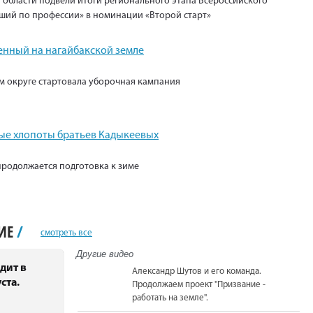
 области подвели итоги регионального этапа Всероссийского
ший по профессии» в номинации «Второй старт»
енный на нагайбакской земле
м округе стартовала уборочная кампания
е хлопоты братьев Кадыкеевых
продолжается подготовка к зиме
НИЕ
/
смотреть все
Другие видео
дит в
Александр Шутов и его команда.
ста.
Продолжаем проект "Призвание -
работать на земле".