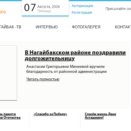
07
Авторизация
Августа, 2026
Присылайте св
Пятница
Регистрация
ГАЙБАК -ТВ
ИНТЕРВЬЮ
ФОТОГАЛЕРЕЯ
КОНТАК
В Нагайбакском районе поздравили
долгожительницу
Анастасии Григорьевне Минеевой вручили
благодарность от районной администрации
Читать полностью
нь памяти
«Спасибо за Победу»
Спасём жизнь Дане
м Отечества
Асташкину!