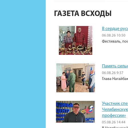
ГАЗЕТА ВСХОДЫ
В сердце рус
06.08.26 10:50
Фестиваль, по
Память силь
06.08.26 9:37
Глава Нагайба
Участник сп
Челябинскую
профессии»
05.08.26 14:44