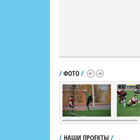
/
ФОТО
/
Scroll Left
Scroll Right
/
НАШИ ПРОЕКТЫ
/