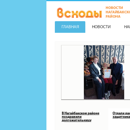
ГЛАВНАЯ
НОВОСТИ
НА
В Нагайбакском районе
Отдали да
поздравили
защитника
долгожительницу