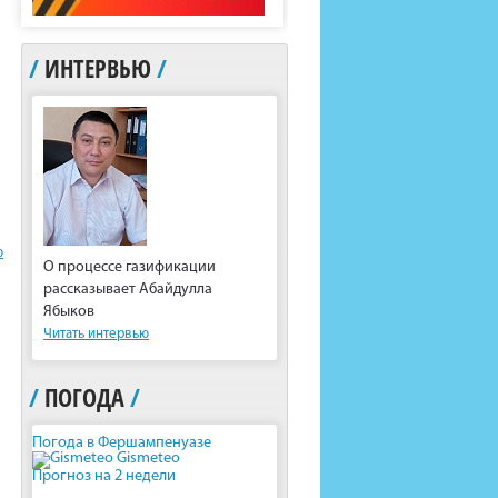
/
ИНТЕРВЬЮ
/
ю
О процессе газификации
рассказывает Абайдулла
Ябыков
Читать интервью
/
ПОГОДА
/
Погода в Фершампенуазе
Gismeteo
Прогноз на 2 недели