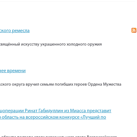
ского ремесла
свящённый искусству украшенного холодного оружия
нее времени
кского округа вручил семьям погибших героев Ордена Мужества
ецоперации Ринат Габидуллин из Миасса представит
 область на всероссийском конкурсе «Лучший по