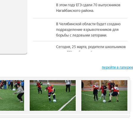
В этом году ЕГЭ сдали 70 выпускников
Нагайбакского района.
В Челябинской области будет создано
подразделение взрывотехников для
борьбы с ледовыми заторами.
Сегодня, 25 марта, родители школьников
сдали ЕГЭ по базовой математике.
На должность Уполномоченного по
перейти в галере
правам человека в Челябинской области
вновь назначена Юлия Сударенко
Юные читатели приняли участие в
чемпионате по чтению вслух.
В Нагайбакском районе установлен
памятник участникам боевых действий.
С 1 августа единовременная выплата
бойцам-добровольцам из Челябинской