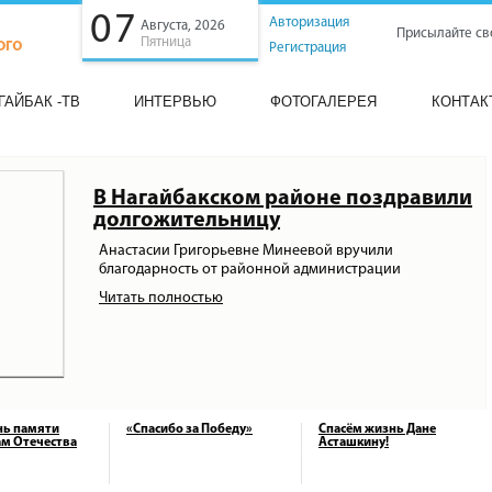
07
Авторизация
Августа, 2026
Присылайте св
Пятница
Регистрация
ГАЙБАК -ТВ
ИНТЕРВЬЮ
ФОТОГАЛЕРЕЯ
КОНТАК
В Нагайбакском районе поздравили
долгожительницу
Анастасии Григорьевне Минеевой вручили
благодарность от районной администрации
Читать полностью
нь памяти
«Спасибо за Победу»
Спасём жизнь Дане
м Отечества
Асташкину!