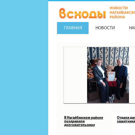
ГЛАВНАЯ
НОВОСТИ
НА
В Нагайбакском районе
Отдали да
поздравили
защитника
долгожительницу