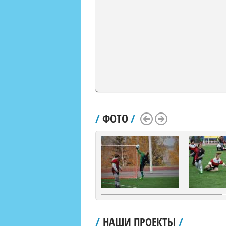
/
ФОТО
/
Scroll Left
Scroll Right
/
НАШИ ПРОЕКТЫ
/