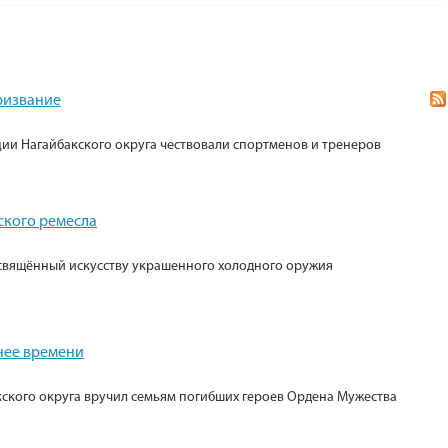
призвание
ии Нагайбакского округа чествовали спортменов и тренеров
ского ремесла
свящённый искусству украшенного холодного оружия
нее времени
кского округа вручил семьям погибших героев Ордена Мужества