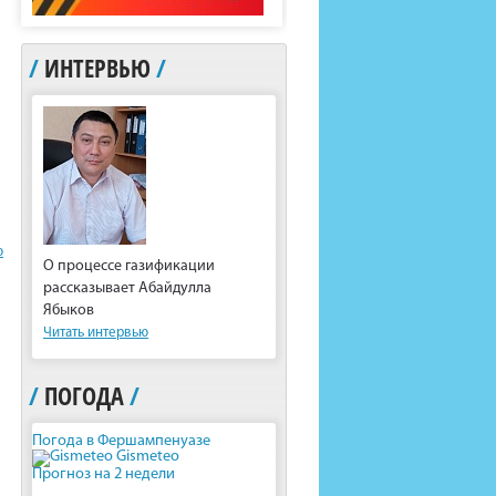
/
ИНТЕРВЬЮ
/
ю
О процессе газификации
рассказывает Абайдулла
Ябыков
Читать интервью
/
ПОГОДА
/
Погода в Фершампенуазе
Gismeteo
Прогноз на 2 недели