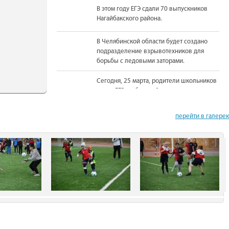
В этом году ЕГЭ сдали 70 выпускников
Нагайбакского района.
В Челябинской области будет создано
подразделение взрывотехников для
борьбы с ледовыми заторами.
Сегодня, 25 марта, родители школьников
сдали ЕГЭ по базовой математике.
На должность Уполномоченного по
перейти в галере
правам человека в Челябинской области
вновь назначена Юлия Сударенко
Юные читатели приняли участие в
чемпионате по чтению вслух.
В Нагайбакском районе установлен
памятник участникам боевых действий.
С 1 августа единовременная выплата
бойцам-добровольцам из Челябинской