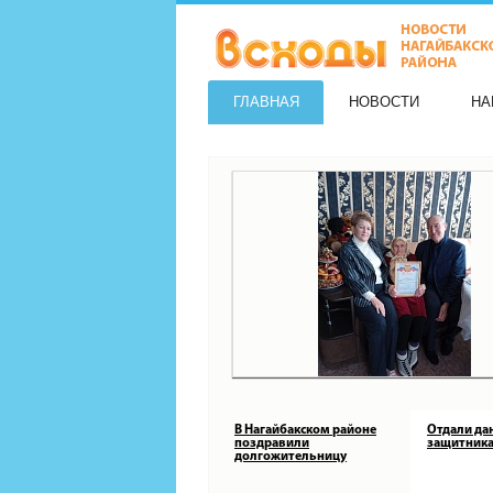
ГЛАВНАЯ
НОВОСТИ
НА
В Нагайбакском районе
Отдали да
поздравили
защитника
долгожительницу