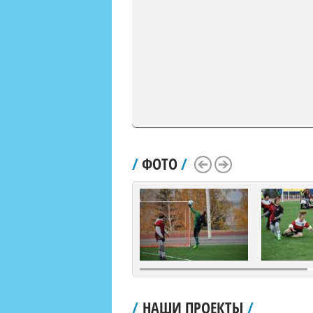
/
ФОТО
/
Scroll Left
Scroll Right
/
НАШИ ПРОЕКТЫ
/