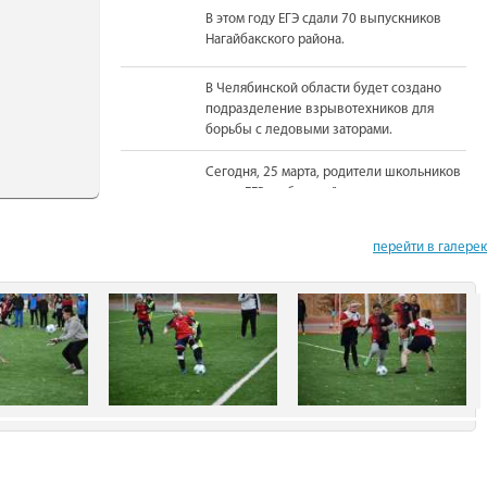
В этом году ЕГЭ сдали 70 выпускников
Нагайбакского района.
В Челябинской области будет создано
подразделение взрывотехников для
борьбы с ледовыми заторами.
Сегодня, 25 марта, родители школьников
сдали ЕГЭ по базовой математике.
На должность Уполномоченного по
перейти в галере
правам человека в Челябинской области
вновь назначена Юлия Сударенко
Юные читатели приняли участие в
чемпионате по чтению вслух.
В Нагайбакском районе установлен
памятник участникам боевых действий.
С 1 августа единовременная выплата
бойцам-добровольцам из Челябинской