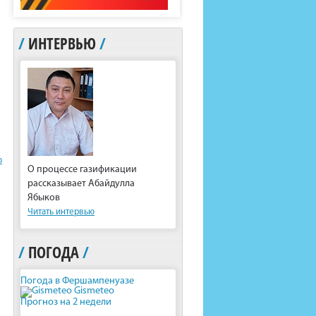
/
ИНТЕРВЬЮ
/
ю
О процессе газификации
рассказывает Абайдулла
Ябыков
Читать интервью
/
ПОГОДА
/
Погода в Фершампенуазе
Gismeteo
Прогноз на 2 недели