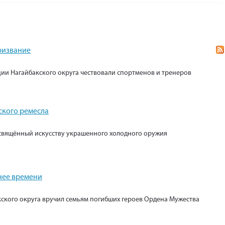
призвание
ии Нагайбакского округа чествовали спортменов и тренеров
ского ремесла
свящённый искусству украшенного холодного оружия
нее времени
кского округа вручил семьям погибших героев Ордена Мужества