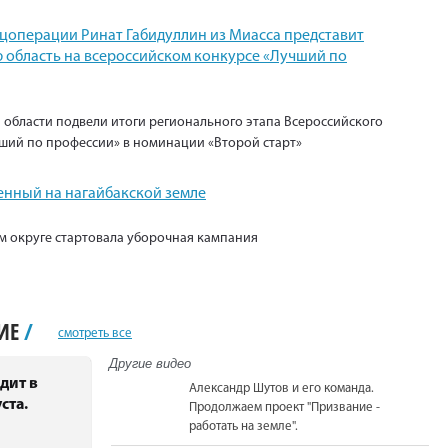
ецоперации Ринат Габидуллин из Миасса представит
 область на всероссийском конкурсе «Лучший по
 области подвели итоги регионального этапа Всероссийского
ший по профессии» в номинации «Второй старт»
енный на нагайбакской земле
м округе стартовала уборочная кампания
НИЕ
/
смотреть все
Другие видео
дит в
Александр Шутов и его команда.
ста.
Продолжаем проект "Призвание -
работать на земле".