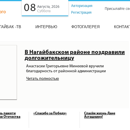
08
Авторизация
Августа, 2026
Присылайте св
Суббота
Регистрация
ГАЙБАК -ТВ
ИНТЕРВЬЮ
ФОТОГАЛЕРЕЯ
КОНТАК
В Нагайбакском районе поздравили
долгожительницу
Анастасии Григорьевне Минеевой вручили
благодарность от районной администрации
Читать полностью
нь памяти
«Спасибо за Победу»
Спасём жизнь Дане
м Отечества
Асташкину!