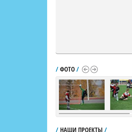
/
ФОТО
/
Scroll Left
Scroll Right
/
НАШИ ПРОЕКТЫ
/