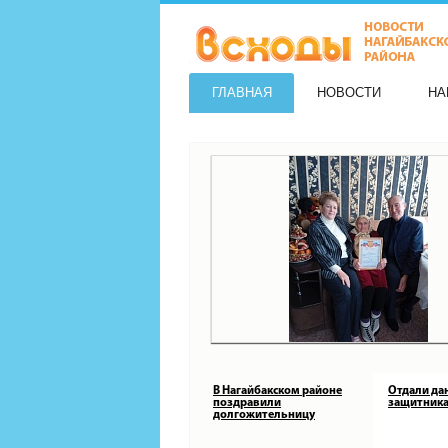
ГЛАВНАЯ
НОВОСТИ
НА
В Нагайбакском районе
Отдали да
поздравили
защитника
долгожительницу