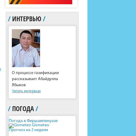
/
ИНТЕРВЬЮ
/
ю
О процессе газификации
рассказывает Абайдулла
Ябыков
Читать интервью
/
ПОГОДА
/
Погода в Фершампенуазе
Gismeteo
Прогноз на 2 недели