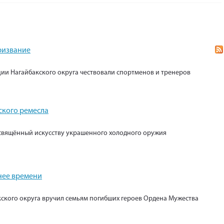
призвание
ии Нагайбакского округа чествовали спортменов и тренеров
ского ремесла
свящённый искусству украшенного холодного оружия
нее времени
кского округа вручил семьям погибших героев Ордена Мужества