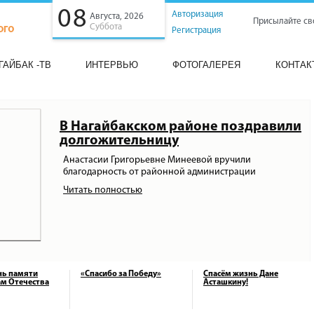
08
Авторизация
Августа, 2026
Присылайте св
Суббота
Регистрация
ГАЙБАК -ТВ
ИНТЕРВЬЮ
ФОТОГАЛЕРЕЯ
КОНТАК
В Нагайбакском районе поздравили
долгожительницу
Анастасии Григорьевне Минеевой вручили
благодарность от районной администрации
Читать полностью
нь памяти
«Спасибо за Победу»
Спасём жизнь Дане
м Отечества
Асташкину!