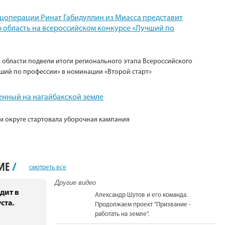
ецоперации Ринат Габидуллин из Миасса представит
 область на всероссийском конкурсе «Лучший по
 области подвели итоги регионального этапа Всероссийского
ший по профессии» в номинации «Второй старт»
енный на нагайбакской земле
м округе стартовала уборочная кампания
НИЕ
/
смотреть все
Другие видео
дит в
Александр Шутов и его команда.
ста.
Продолжаем проект "Призвание -
работать на земле".