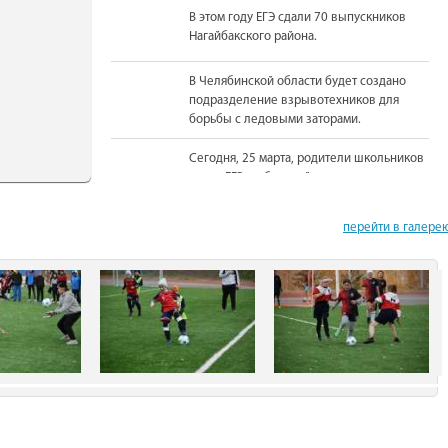
В этом году ЕГЭ сдали 70 выпускников
Нагайбакского района.
В Челябинской области будет создано
подразделение взрывотехников для
борьбы с ледовыми заторами.
Сегодня, 25 марта, родители школьников
сдали ЕГЭ по базовой математике.
На должность Уполномоченного по
перейти в галере
правам человека в Челябинской области
вновь назначена Юлия Сударенко
Юные читатели приняли участие в
чемпионате по чтению вслух.
В Нагайбакском районе установлен
памятник участникам боевых действий.
С 1 августа единовременная выплата
бойцам-добровольцам из Челябинской