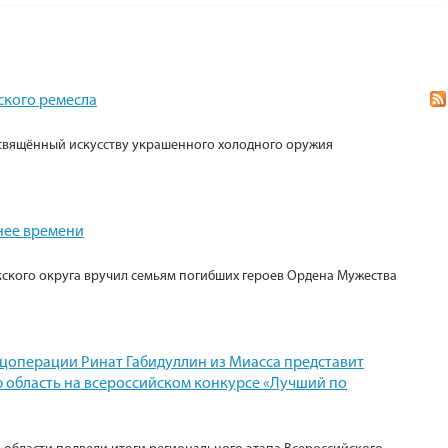
ского ремесла
свящённый искусству украшенного холодного оружия
нее времени
кского округа вручил семьям погибших героев Ордена Мужества
ецоперации Ринат Габидуллин из Миасса представит
 область на всероссийском конкурсе «Лучший по