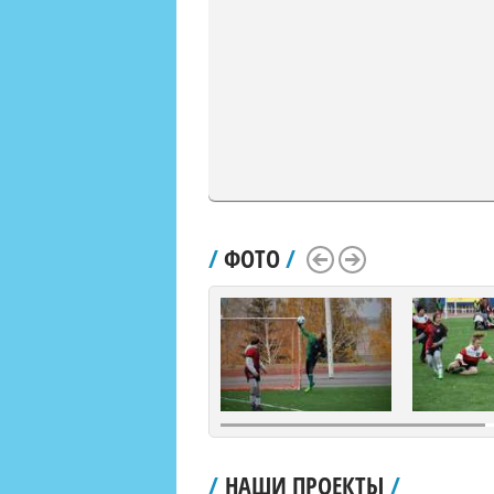
/
ФОТО
/
Scroll Left
Scroll Right
/
НАШИ ПРОЕКТЫ
/