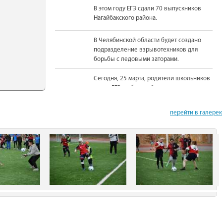
В этом году ЕГЭ сдали 70 выпускников
Нагайбакского района.
В Челябинской области будет создано
подразделение взрывотехников для
борьбы с ледовыми заторами.
Сегодня, 25 марта, родители школьников
сдали ЕГЭ по базовой математике.
На должность Уполномоченного по
перейти в галере
правам человека в Челябинской области
вновь назначена Юлия Сударенко
Юные читатели приняли участие в
чемпионате по чтению вслух.
В Нагайбакском районе установлен
памятник участникам боевых действий.
С 1 августа единовременная выплата
бойцам-добровольцам из Челябинской