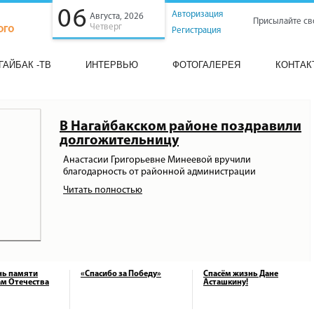
06
Авторизация
Августа, 2026
Присылайте св
Четверг
Регистрация
ГАЙБАК -ТВ
ИНТЕРВЬЮ
ФОТОГАЛЕРЕЯ
КОНТАК
В Нагайбакском районе поздравили
долгожительницу
Анастасии Григорьевне Минеевой вручили
благодарность от районной администрации
Читать полностью
нь памяти
«Спасибо за Победу»
Спасём жизнь Дане
м Отечества
Асташкину!