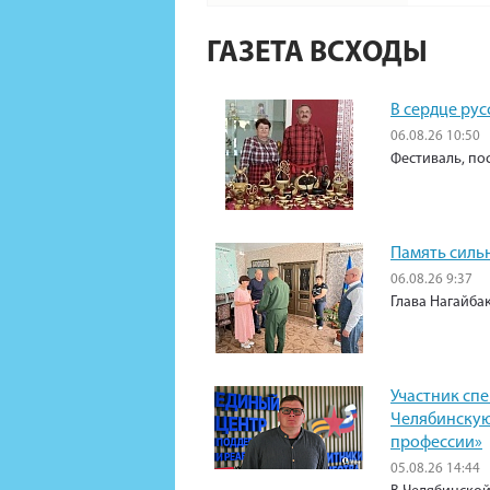
ГАЗЕТА ВСХОДЫ
В сердце рус
06.08.26 10:50
Фестиваль, по
Память силь
06.08.26 9:37
Глава Нагайба
Участник сп
Челябинскую
профессии»
05.08.26 14:44