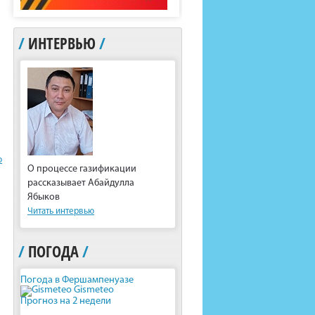
/
ИНТЕРВЬЮ
/
ю
О процессе газификации
рассказывает Абайдулла
Ябыков
Читать интервью
/
ПОГОДА
/
Погода в Фершампенуазе
Gismeteo
Прогноз на 2 недели