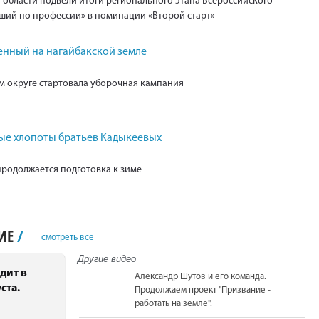
 области подвели итоги регионального этапа Всероссийского
ший по профессии» в номинации «Второй старт»
енный на нагайбакской земле
м округе стартовала уборочная кампания
е хлопоты братьев Кадыкеевых
продолжается подготовка к зиме
НИЕ
/
смотреть все
Другие видео
дит в
Александр Шутов и его команда.
ста.
Продолжаем проект "Призвание -
работать на земле".