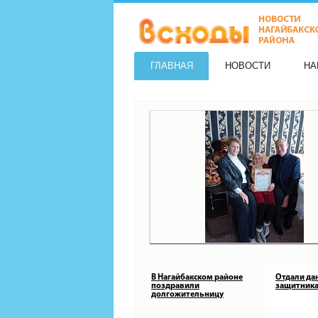
ГЛАВНАЯ
НОВОСТИ
НА
В Нагайбакском районе
Отдали да
поздравили
защитника
долгожительницу