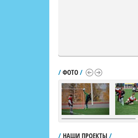
/
ФОТО
/
Scroll Left
Scroll Right
/
НАШИ ПРОЕКТЫ
/