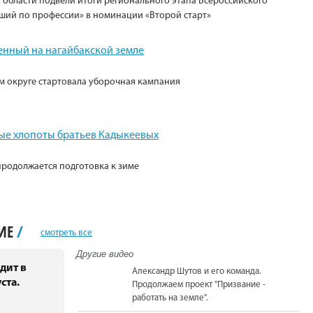
 области подвели итоги регионального этапа Всероссийского
ший по профессии» в номинации «Второй старт»
енный на нагайбакской земле
м округе стартовала уборочная кампания
е хлопоты братьев Кадыкеевых
продолжается подготовка к зиме
НИЕ
/
смотреть все
Другие видео
дит в
Александр Шутов и его команда.
ста.
Продолжаем проект "Призвание -
работать на земле".