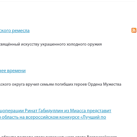
ского ремесла
свящённый искусству украшенного холодного оружия
нее времени
кского округа вручил семьям погибших героев Ордена Мужества
ецоперации Ринат Габидуллин из Миасса представит
 область на всероссийском конкурсе «Лучший по