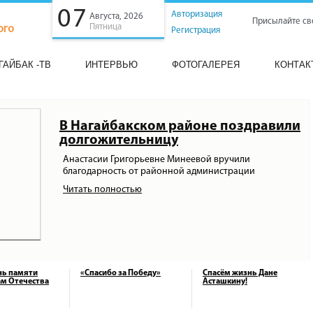
07
Авторизация
Августа, 2026
Присылайте св
Пятница
Регистрация
ГАЙБАК -ТВ
ИНТЕРВЬЮ
ФОТОГАЛЕРЕЯ
КОНТАК
В Нагайбакском районе поздравили
долгожительницу
Анастасии Григорьевне Минеевой вручили
благодарность от районной администрации
Читать полностью
нь памяти
«Спасибо за Победу»
Спасём жизнь Дане
м Отечества
Асташкину!