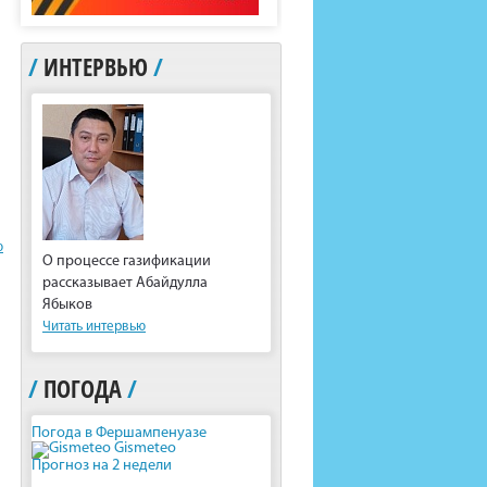
/
ИНТЕРВЬЮ
/
ю
О процессе газификации
рассказывает Абайдулла
Ябыков
Читать интервью
/
ПОГОДА
/
Погода в Фершампенуазе
Gismeteo
Прогноз на 2 недели