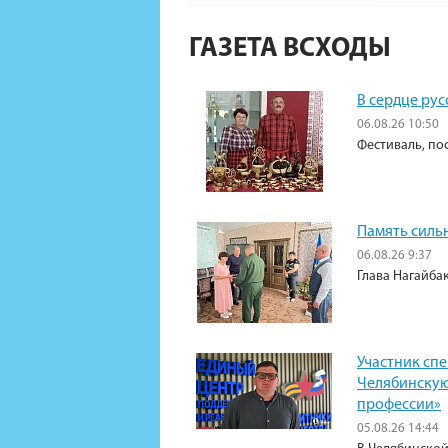
ГАЗЕТА ВСХОДЫ
В сердце рус
06.08.26 10:50
Фестиваль, по
Память силь
06.08.26 9:37
Глава Нагайба
Участник сп
Челябинскую
профессии»
05.08.26 14:44