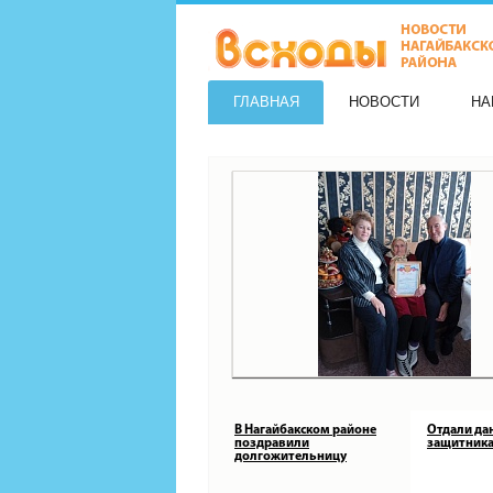
ГЛАВНАЯ
НОВОСТИ
НА
В Нагайбакском районе
Отдали да
поздравили
защитника
долгожительницу