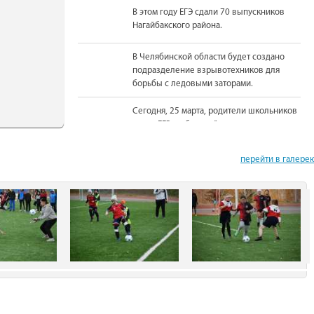
В этом году ЕГЭ сдали 70 выпускников
Нагайбакского района.
В Челябинской области будет создано
подразделение взрывотехников для
борьбы с ледовыми заторами.
Сегодня, 25 марта, родители школьников
сдали ЕГЭ по базовой математике.
На должность Уполномоченного по
перейти в галере
правам человека в Челябинской области
вновь назначена Юлия Сударенко
Юные читатели приняли участие в
чемпионате по чтению вслух.
В Нагайбакском районе установлен
памятник участникам боевых действий.
С 1 августа единовременная выплата
бойцам-добровольцам из Челябинской