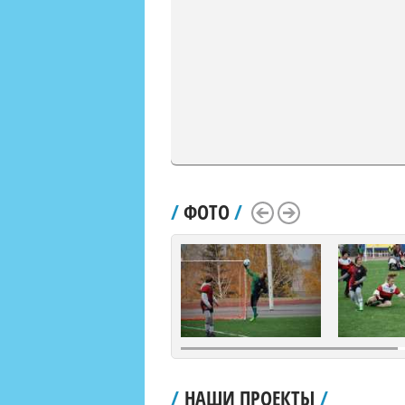
/
ФОТО
/
Scroll Left
Scroll Right
/
НАШИ ПРОЕКТЫ
/