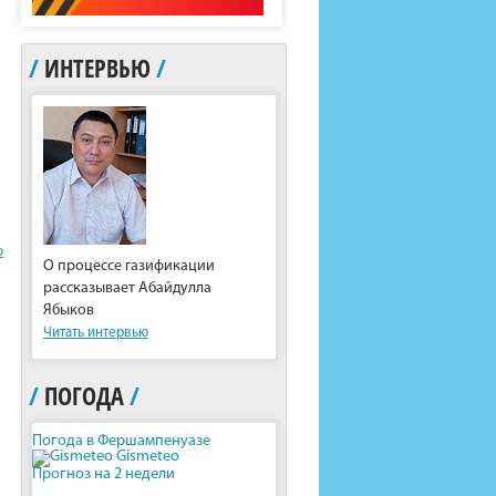
/
ИНТЕРВЬЮ
/
ю
О процессе газификации
рассказывает Абайдулла
Ябыков
Читать интервью
/
ПОГОДА
/
Погода в Фершампенуазе
Gismeteo
Прогноз на 2 недели