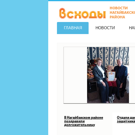
ГЛАВНАЯ
НОВОСТИ
НА
В Нагайбакском районе
Отдали да
поздравили
защитника
долгожительницу