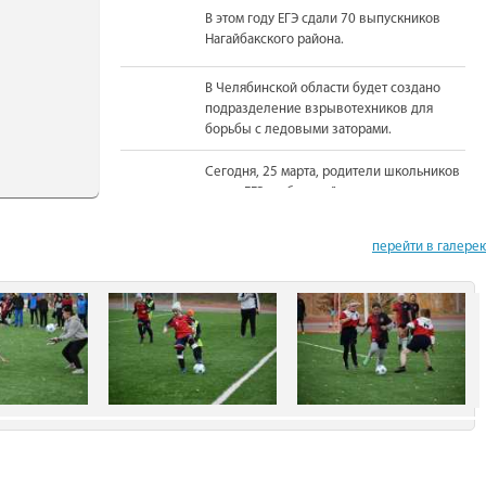
В этом году ЕГЭ сдали 70 выпускников
Нагайбакского района.
В Челябинской области будет создано
подразделение взрывотехников для
борьбы с ледовыми заторами.
Сегодня, 25 марта, родители школьников
сдали ЕГЭ по базовой математике.
На должность Уполномоченного по
перейти в галере
правам человека в Челябинской области
вновь назначена Юлия Сударенко
Юные читатели приняли участие в
чемпионате по чтению вслух.
В Нагайбакском районе установлен
памятник участникам боевых действий.
С 1 августа единовременная выплата
бойцам-добровольцам из Челябинской