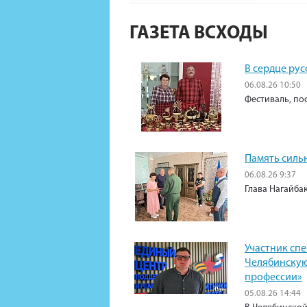
ГАЗЕТА ВСХОДЫ
В сердце рус
06.08.26 10:50
Фестиваль, по
Память силь
06.08.26 9:37
Глава Нагайба
Участник сп
Челябинскую
профессии»
05.08.26 14:44