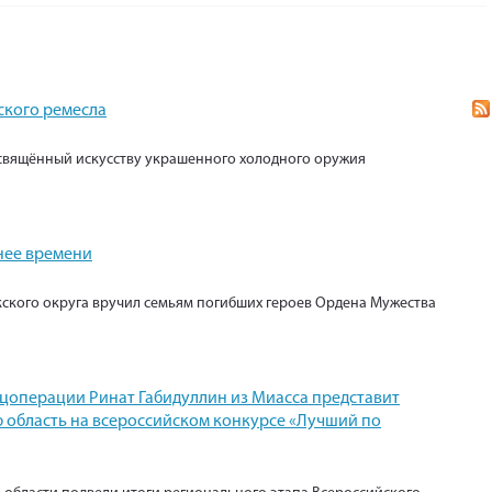
ского ремесла
свящённый искусству украшенного холодного оружия
нее времени
кского округа вручил семьям погибших героев Ордена Мужества
ецоперации Ринат Габидуллин из Миасса представит
 область на всероссийском конкурсе «Лучший по