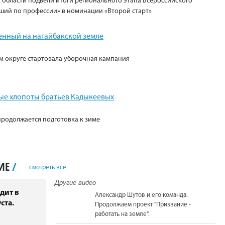
 области подвели итоги регионального этапа Всероссийского
ший по профессии» в номинации «Второй старт»
енный на нагайбакской земле
м округе стартовала уборочная кампания
е хлопоты братьев Кадыкеевых
продолжается подготовка к зиме
НИЕ
/
смотреть все
Другие видео
дит в
Александр Шутов и его команда.
ста.
Продолжаем проект "Призвание -
работать на земле".