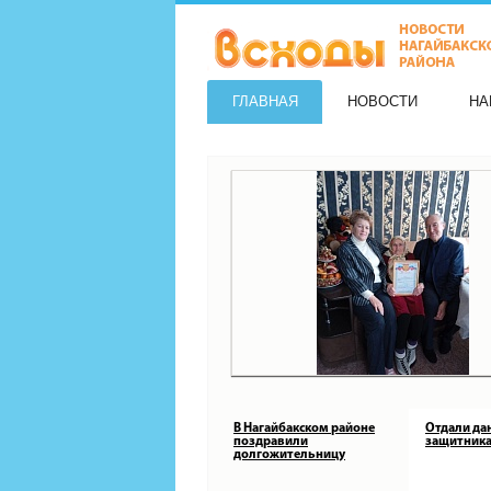
ГЛАВНАЯ
НОВОСТИ
НА
В Нагайбакском районе
Отдали да
поздравили
защитника
долгожительницу