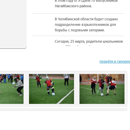
В этом году ЕГЭ сдали 70 выпускников
Нагайбакского района.
В Челябинской области будет создано
подразделение взрывотехников для
борьбы с ледовыми заторами.
Сегодня, 25 марта, родители школьников
сдали ЕГЭ по базовой математике.
На должность Уполномоченного по
перейти в галере
правам человека в Челябинской области
вновь назначена Юлия Сударенко
Юные читатели приняли участие в
чемпионате по чтению вслух.
В Нагайбакском районе установлен
памятник участникам боевых действий.
С 1 августа единовременная выплата
бойцам-добровольцам из Челябинской