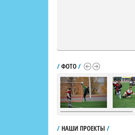
/
ФОТО
/
Scroll Left
Scroll Right
/
НАШИ ПРОЕКТЫ
/