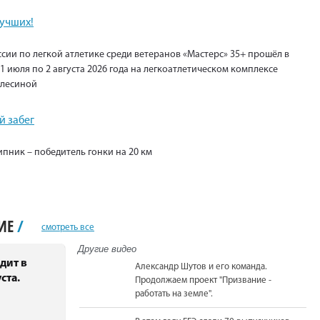
лучших!
сии по легкой атлетике среди ветеранов «Мастерс» 35+ прошёл в
1 июля по 2 августа 2026 года на легкоатлетическом комплексе
Елесиной
 забег
пник – победитель гонки на 20 км
НИЕ
/
смотреть все
Другие видео
дит в
Александр Шутов и его команда.
ста.
Продолжаем проект "Призвание -
работать на земле".