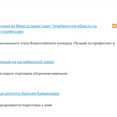
уллин из Миасса представит Челябинскую область на
о профессии»
гионального этапа Всероссийского конкурса «Лучший по профессии» в
енный на нагайбакской земле
м округе стартовала уборочная кампания
е хлопоты братьев Кадыкеевых
продолжается подготовка к зиме