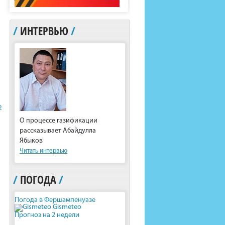
/
ИНТЕРВЬЮ
/
ю
О процессе газификации
рассказывает Абайдулла
Ябыков
Читать интервью
/
ПОГОДА
/
Погода в Фершампенуазе
Gismeteo
Прогноз на 2 недели