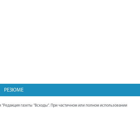
районе. Мероприятие посетил губернатор
области Алексей Текслер.
Балканцы ведут работу по
восстановлению памятника павшим
воинам и благоустройству парка.
Дома жителей Северного начали
подключать к газу.
Выставка трофейной техники НАТО
работает в Челябинске. Она открылась
при поддержке Алексея Текслера.
Презентация книги священника Андрея
РЕЗЮМЕ
Гупало "Нагайбакская миссия в XIX -
начале XX вв."
 "Редакция газеты "Всходы". При частичном или полном использовании
Проект обустройства пешеходной
дорожки, идущей от Центра помощи
детям, в завершающей стадии.
"Дорожный рывок", инициативное