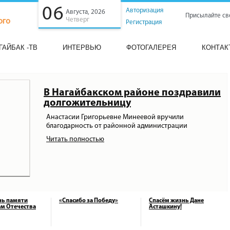
06
Авторизация
Августа, 2026
Присылайте св
Четверг
Регистрация
ГАЙБАК -ТВ
ИНТЕРВЬЮ
ФОТОГАЛЕРЕЯ
КОНТАК
В Нагайбакском районе поздравили
долгожительницу
Анастасии Григорьевне Минеевой вручили
благодарность от районной администрации
Читать полностью
нь памяти
«Спасибо за Победу»
Спасём жизнь Дане
м Отечества
Асташкину!