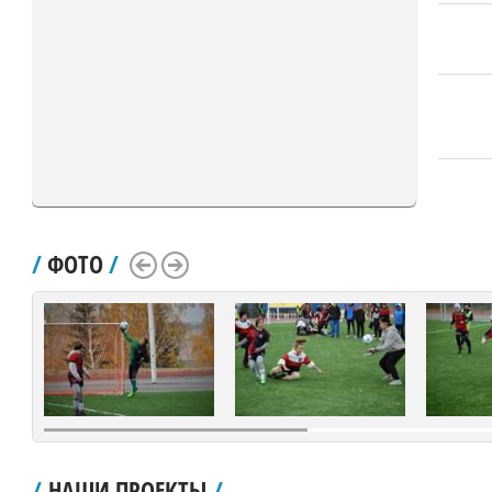
/
ФОТО
/
Scroll Left
Scroll Right
/
НАШИ ПРОЕКТЫ
/