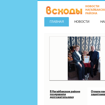
ГЛАВНАЯ
НОВОСТИ
НА
В Нагайбакском районе
Отдали да
поздравили
защитника
долгожительницу