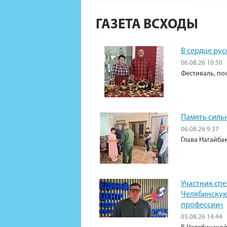
ГАЗЕТА ВСХОДЫ
В сердце рус
06.08.26 10:50
Фестиваль, по
Память силь
06.08.26 9:37
Глава Нагайба
Участник сп
Челябинскую
профессии»
05.08.26 14:44