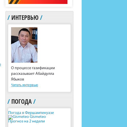
/
ИНТЕРВЬЮ
/
ю
О процессе газификации
рассказывает Абайдулла
Ябыков
Читать интервью
/
ПОГОДА
/
Погода в Фершампенуазе
Gismeteo
Прогноз на 2 недели