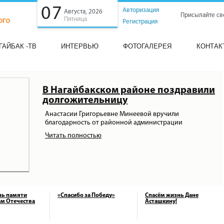
07
Авторизация
Августа, 2026
Присылайте св
Пятница
Регистрация
ГАЙБАК -ТВ
ИНТЕРВЬЮ
ФОТОГАЛЕРЕЯ
КОНТАК
В Нагайбакском районе поздравили
долгожительницу
Анастасии Григорьевне Минеевой вручили
благодарность от районной администрации
Читать полностью
нь памяти
«Спасибо за Победу»
Спасём жизнь Дане
м Отечества
Асташкину!