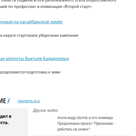
 области подвели итоги регионального этапа Всероссийского
ший по профессии» в номинации «Второй старт»
енный на нагайбакской земле
м округе стартовала уборочная кампания
е хлопоты братьев Кадыкеевых
продолжается подготовка к зиме
НИЕ
/
смотреть все
Другие видео
дит в
Александр Шутов и его команда.
ста.
Продолжаем проект "Призвание -
работать на земле".