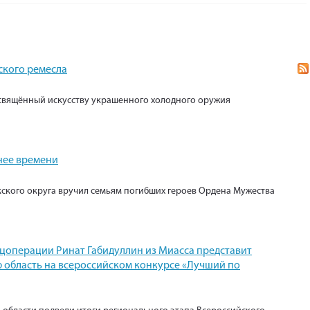
ского ремесла
свящённый искусству украшенного холодного оружия
нее времени
кского округа вручил семьям погибших героев Ордена Мужества
ецоперации Ринат Габидуллин из Миасса представит
 область на всероссийском конкурсе «Лучший по