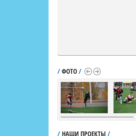
/
ФОТО
/
Scroll Left
Scroll Right
/
НАШИ ПРОЕКТЫ
/