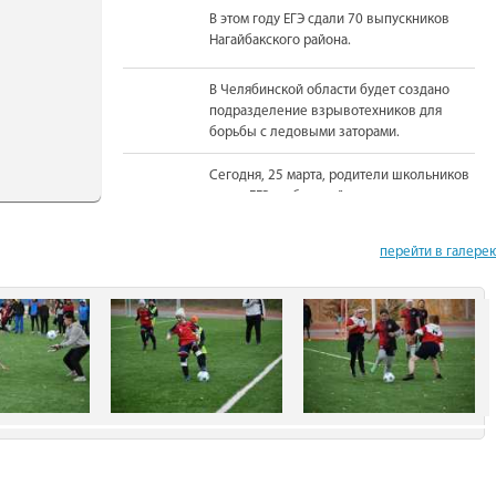
В этом году ЕГЭ сдали 70 выпускников
Нагайбакского района.
В Челябинской области будет создано
подразделение взрывотехников для
борьбы с ледовыми заторами.
Сегодня, 25 марта, родители школьников
сдали ЕГЭ по базовой математике.
На должность Уполномоченного по
перейти в галере
правам человека в Челябинской области
вновь назначена Юлия Сударенко
Юные читатели приняли участие в
чемпионате по чтению вслух.
В Нагайбакском районе установлен
памятник участникам боевых действий.
С 1 августа единовременная выплата
бойцам-добровольцам из Челябинской