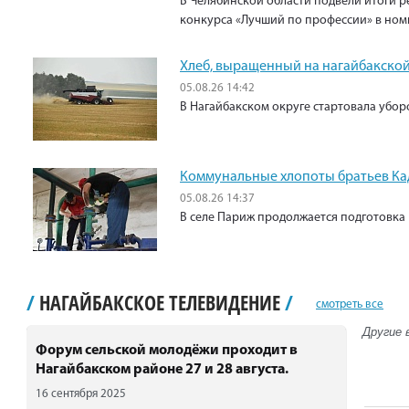
В Челябинской области подвели итоги р
конкурса «Лучший по профессии» в ном
Хлеб, выращенный на нагайбакской
05.08.26 14:42
В Нагайбакском округе стартовала убо
Коммунальные хлопоты братьев К
05.08.26 14:37
В селе Париж продолжается подготовка 
/
НАГАЙБАКСКОЕ ТЕЛЕВИДЕНИЕ
/
смотреть все
Другие 
Форум сельской молодёжи проходит в
Нагайбакском районе 27 и 28 августа.
16 сентября 2025