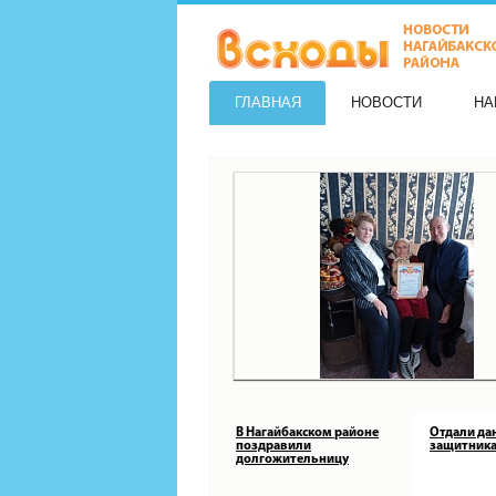
ГЛАВНАЯ
НОВОСТИ
НА
В Нагайбакском районе
Отдали да
поздравили
защитника
долгожительницу