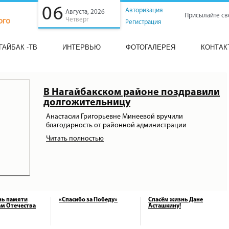
06
Авторизация
Августа, 2026
Присылайте св
Четверг
Регистрация
ГАЙБАК -ТВ
ИНТЕРВЬЮ
ФОТОГАЛЕРЕЯ
КОНТАК
В Нагайбакском районе поздравили
долгожительницу
Анастасии Григорьевне Минеевой вручили
благодарность от районной администрации
Читать полностью
нь памяти
«Спасибо за Победу»
Спасём жизнь Дане
м Отечества
Асташкину!