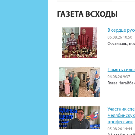
ГАЗЕТА ВСХОДЫ
В сердце рус
06.08.26 10:50
Фестиваль, по
Память силь
06.08.26 9:37
Глава Нагайба
Участник сп
Челябинскую
профессии»
05.08.26 14:44