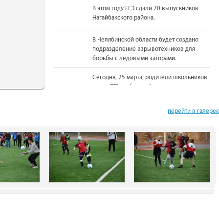
В этом году ЕГЭ сдали 70 выпускников
Нагайбакского района.
В Челябинской области будет создано
подразделение взрывотехников для
борьбы с ледовыми заторами.
Сегодня, 25 марта, родители школьников
сдали ЕГЭ по базовой математике.
На должность Уполномоченного по
перейти в галере
правам человека в Челябинской области
вновь назначена Юлия Сударенко
Юные читатели приняли участие в
чемпионате по чтению вслух.
В Нагайбакском районе установлен
памятник участникам боевых действий.
С 1 августа единовременная выплата
бойцам-добровольцам из Челябинской