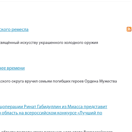
ского ремесла
свящённый искусству украшенного холодного оружия
нее времени
кского округа вручил семьям погибших героев Ордена Мужества
ецоперации Ринат Габидуллин из Миасса представит
 область на всероссийском конкурсе «Лучший по