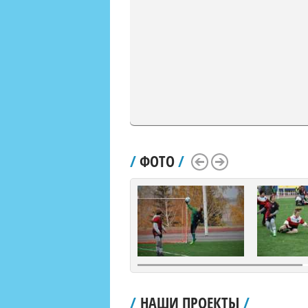
/
ФОТО
/
Scroll Left
Scroll Right
/
НАШИ ПРОЕКТЫ
/