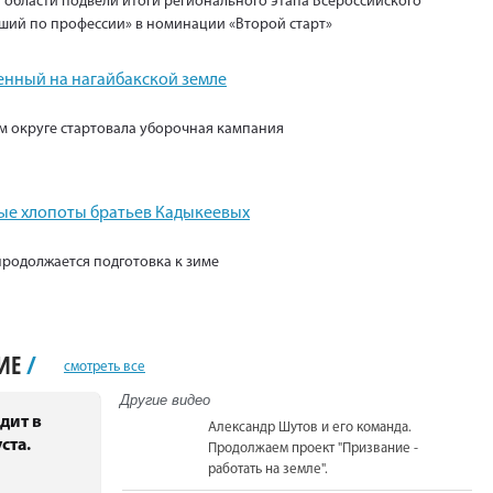
 области подвели итоги регионального этапа Всероссийского
ший по профессии» в номинации «Второй старт»
енный на нагайбакской земле
м округе стартовала уборочная кампания
е хлопоты братьев Кадыкеевых
продолжается подготовка к зиме
НИЕ
/
смотреть все
Другие видео
дит в
Александр Шутов и его команда.
ста.
Продолжаем проект "Призвание -
работать на земле".