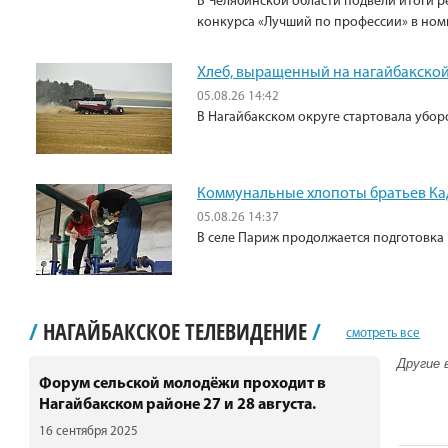
В Челябинской области подвели итоги р
конкурса «Лучший по профессии» в ном
Хлеб, выращенный на нагайбакской
05.08.26 14:42
В Нагайбакском округе стартовала убо
Коммунальные хлопоты братьев К
05.08.26 14:37
В селе Париж продолжается подготовка 
/
НАГАЙБАКСКОЕ ТЕЛЕВИДЕНИЕ
/
смотреть все
Другие 
Форум сельской молодёжи проходит в
Нагайбакском районе 27 и 28 августа.
16 сентября 2025