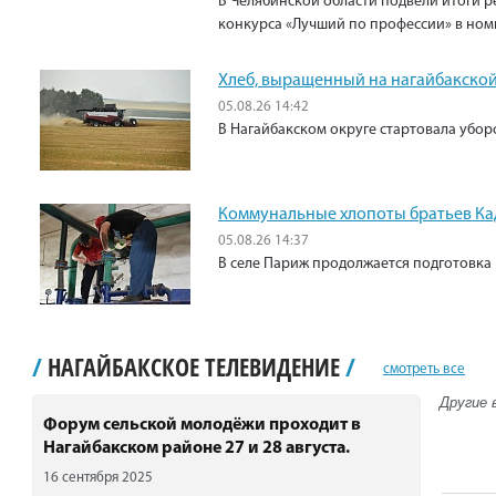
В Челябинской области подвели итоги р
конкурса «Лучший по профессии» в ном
Хлеб, выращенный на нагайбакской
05.08.26 14:42
В Нагайбакском округе стартовала убо
Коммунальные хлопоты братьев К
05.08.26 14:37
В селе Париж продолжается подготовка 
/
НАГАЙБАКСКОЕ ТЕЛЕВИДЕНИЕ
/
смотреть все
Другие 
Форум сельской молодёжи проходит в
Нагайбакском районе 27 и 28 августа.
16 сентября 2025