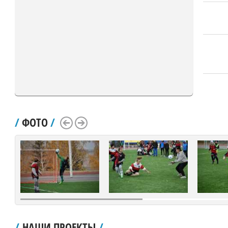
/
ФОТО
/
Scroll Left
Scroll Right
/
НАШИ ПРОЕКТЫ
/