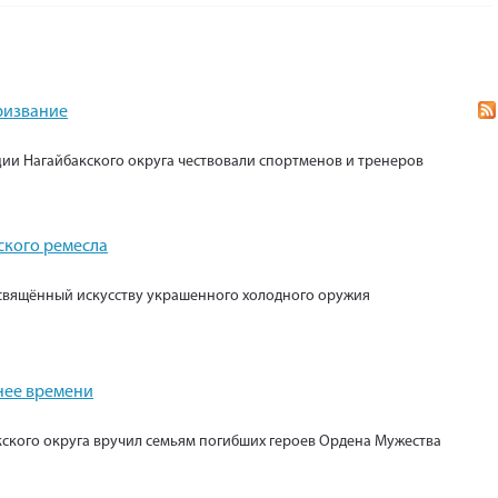
призвание
ии Нагайбакского округа чествовали спортменов и тренеров
ского ремесла
свящённый искусству украшенного холодного оружия
нее времени
кского округа вручил семьям погибших героев Ордена Мужества