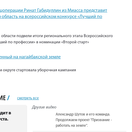
ецоперации Ринат Габидуллин из Миасса представит
 область на всероссийском конкурсе «Лучший по
 области подвели итоги регионального этапа Всероссийского
ший по профессии» в номинации «Второй старт»
енный на нагайбакской земле
м округе стартовала уборочная кампания
НИЕ
/
смотреть все
Другие видео
дит в
Александр Шутов и его команда.
ста.
Продолжаем проект "Призвание -
работать на земле".