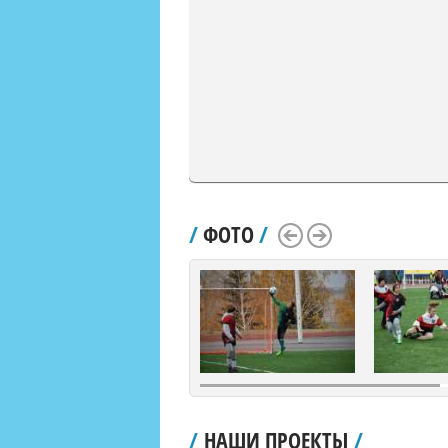
/
ФОТО
/
Scroll Left
Scroll Right
/
НАШИ ПРОЕКТЫ
/