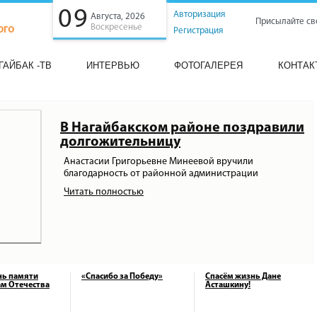
09
Авторизация
Августа, 2026
Присылайте св
Воскресенье
Регистрация
ГАЙБАК -ТВ
ИНТЕРВЬЮ
ФОТОГАЛЕРЕЯ
КОНТАК
В Нагайбакском районе поздравили
долгожительницу
Анастасии Григорьевне Минеевой вручили
благодарность от районной администрации
Читать полностью
нь памяти
«Спасибо за Победу»
Спасём жизнь Дане
м Отечества
Асташкину!