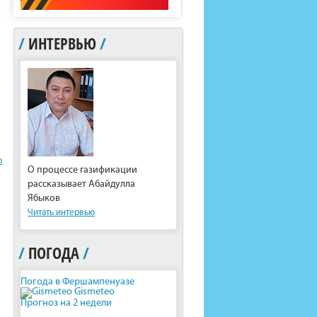
/
ИНТЕРВЬЮ
/
ю
О процессе газификации
рассказывает Абайдулла
Ябыков
Читать интервью
/
ПОГОДА
/
Погода в Фершампенуазе
Gismeteo
Прогноз на 2 недели