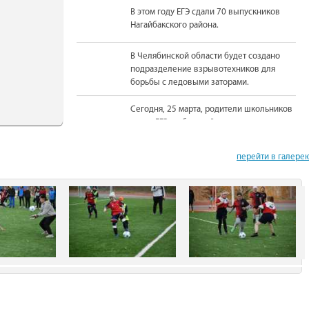
В этом году ЕГЭ сдали 70 выпускников
Нагайбакского района.
В Челябинской области будет создано
подразделение взрывотехников для
борьбы с ледовыми заторами.
Сегодня, 25 марта, родители школьников
сдали ЕГЭ по базовой математике.
На должность Уполномоченного по
перейти в галере
правам человека в Челябинской области
вновь назначена Юлия Сударенко
Юные читатели приняли участие в
чемпионате по чтению вслух.
В Нагайбакском районе установлен
памятник участникам боевых действий.
С 1 августа единовременная выплата
бойцам-добровольцам из Челябинской