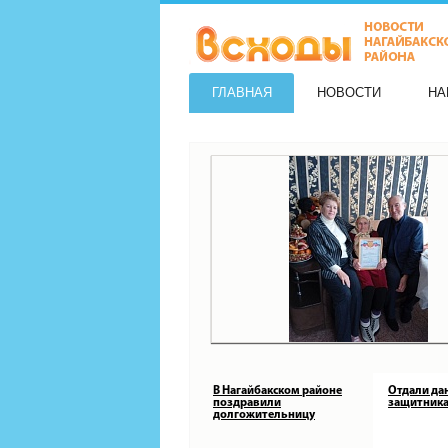
ГЛАВНАЯ
НОВОСТИ
НА
В Нагайбакском районе
Отдали да
поздравили
защитника
долгожительницу