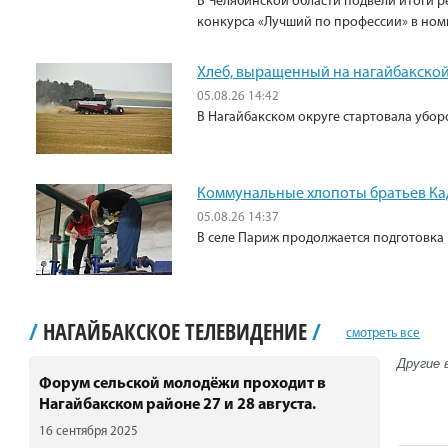
В Челябинской области подвели итоги р
конкурса «Лучший по профессии» в ном
Хлеб, выращенный на нагайбакской
05.08.26 14:42
В Нагайбакском округе стартовала убо
Коммунальные хлопоты братьев К
05.08.26 14:37
В селе Париж продолжается подготовка 
/
НАГАЙБАКСКОЕ ТЕЛЕВИДЕНИЕ
/
смотреть все
Другие 
Форум сельской молодёжи проходит в
Нагайбакском районе 27 и 28 августа.
16 сентября 2025