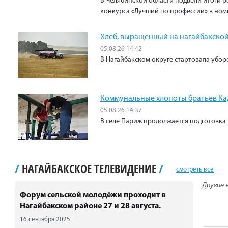
В Челябинской области подвели итоги р
конкурса «Лучший по профессии» в ном
Хлеб, выращенный на нагайбакской
05.08.26 14:42
В Нагайбакском округе стартовала убо
Коммунальные хлопоты братьев К
05.08.26 14:37
В селе Париж продолжается подготовка 
/
НАГАЙБАКСКОЕ ТЕЛЕВИДЕНИЕ
/
смотреть все
Другие 
Форум сельской молодёжи проходит в
Нагайбакском районе 27 и 28 августа.
16 сентября 2025