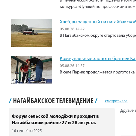
В Челябинской области подвели итоги р
конкурса «Лучший по профессии» в ном
Хлеб, выращенный на нагайбакской
05.08.26 14:42
В Нагайбакском округе стартовала убо
Коммунальные хлопоты братьев К
05.08.26 14:37
В селе Париж продолжается подготовка 
/
НАГАЙБАКСКОЕ ТЕЛЕВИДЕНИЕ
/
смотреть все
Другие 
Форум сельской молодёжи проходит в
Нагайбакском районе 27 и 28 августа.
16 сентября 2025